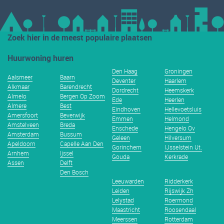
Zoek hier in de meest populaire plaatsen
Huurwoning huren
Den Haag
Groningen
Aalsmeer
Baarn
Deventer
Haarlem
Alkmaar
Barendrecht
Dordrecht
Heemskerk
Almelo
Bergen Op Zoom
Ede
Heerlen
Almere
Best
Eindhoven
Hellevoetsluis
Amersfoort
Beverwijk
Emmen
Helmond
Amstelveen
Breda
Enschede
Hengelo Ov
Amsterdam
Bussum
Geleen
Hilversum
Apeldoorn
Capelle Aan Den
Gorinchem
IJsselstein Ut.
Arnhem
Ijssel
Gouda
Kerkrade
Assen
Delft
Den Bosch
Leeuwarden
Ridderkerk
Leiden
Rijswijk Zh
Lelystad
Roermond
Maastricht
Roosendaal
Meerssen
Rotterdam