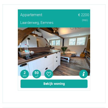
Appartement
€ 2200
(Incl.)
Laarderweg, Eemnes
♡
2
50
kmr
2
m
Bekijk woning