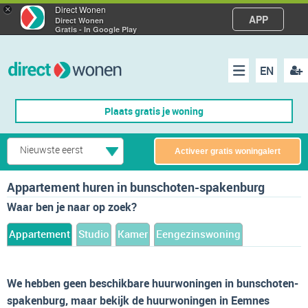
×
Direct Wonen
APP
Direct Wonen
Gratis - In Google Play
EN
acco
Menu
Plaats gratis je woning
make
Nieuwste eerst
Activeer gratis woningalert
Appartement huren in bunschoten-spakenburg
Waar ben je naar op zoek?
Appartement
Studio
Kamer
Eengezinswoning
We hebben geen beschikbare huurwoningen in bunschoten-
spakenburg, maar bekijk de huurwoningen in Eemnes