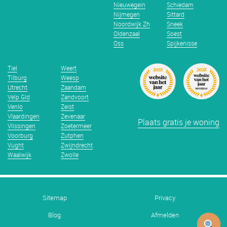
Nieuwegein
Schiedam
Nijmegen
Sittard
Noordwijk Zh
Sneek
Oldenzaal
Soest
Oss
Spijkenisse
Tiel
Weert
Tilburg
Weesp
Utrecht
Zaandam
Velp Gld
Zandvoort
Venlo
Zeist
Vlaardingen
Zevenaar
Plaats gratis je woning
Vlissingen
Zoetermeer
Voorburg
Zutphen
Vught
Zwijndrecht
Waalwijk
Zwolle
Sitemap
Privacy
Blog
Afmelden