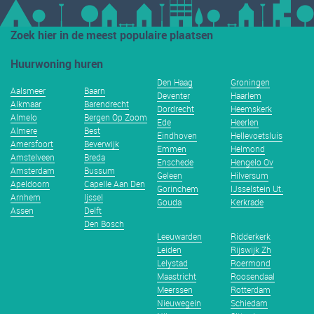
Zoek hier in de meest populaire plaatsen
Huurwoning huren
Den Haag
Groningen
Aalsmeer
Baarn
Deventer
Haarlem
Alkmaar
Barendrecht
Dordrecht
Heemskerk
Almelo
Bergen Op Zoom
Ede
Heerlen
Almere
Best
Eindhoven
Hellevoetsluis
Amersfoort
Beverwijk
Emmen
Helmond
Amstelveen
Breda
Enschede
Hengelo Ov
Amsterdam
Bussum
Geleen
Hilversum
Apeldoorn
Capelle Aan Den
Gorinchem
IJsselstein Ut.
Arnhem
Ijssel
Gouda
Kerkrade
Assen
Delft
Den Bosch
Leeuwarden
Ridderkerk
Leiden
Rijswijk Zh
Lelystad
Roermond
Maastricht
Roosendaal
Meerssen
Rotterdam
Nieuwegein
Schiedam