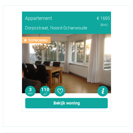
Appartement
€ 1695
(Excl.)
Dorpsstraat, Noord-Scharwoude
TOPWONING
♡
3
110
kmr
2
m
Bekijk woning