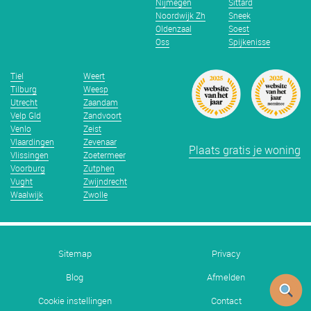
Nijmegen
Sittard
Noordwijk Zh
Sneek
Oldenzaal
Soest
Oss
Spijkenisse
Tiel
Weert
Tilburg
Weesp
Utrecht
Zaandam
Velp Gld
Zandvoort
Venlo
Zeist
Vlaardingen
Zevenaar
Plaats gratis je woning
Vlissingen
Zoetermeer
Voorburg
Zutphen
Vught
Zwijndrecht
Waalwijk
Zwolle
Sitemap
Privacy
Blog
Afmelden
Cookie instellingen
Contact