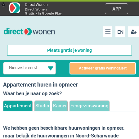
×
Direct Wonen
APP
Direct Wonen
Gratis - In Google Play
EN
acco
Menu
Plaats gratis je woning
make
Nieuwste eerst
Activeer gratis woningalert
Appartement huren in opmeer
Waar ben je naar op zoek?
Appartement
Studio
Kamer
Eengezinswoning
We hebben geen beschikbare huurwoningen in opmeer,
maar bekijk de huurwoningen in Noord-Scharwoude