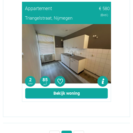
Appartement
€ 580
(Excl.)
Triangelstraat, Nijmegen
♡
2
85
kmr
2
m
Bekijk woning