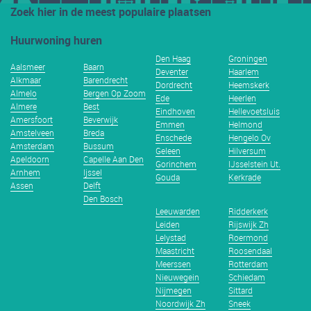
Zoek hier in de meest populaire plaatsen
Huurwoning huren
Den Haag
Groningen
Aalsmeer
Baarn
Deventer
Haarlem
Alkmaar
Barendrecht
Dordrecht
Heemskerk
Almelo
Bergen Op Zoom
Ede
Heerlen
Almere
Best
Eindhoven
Hellevoetsluis
Amersfoort
Beverwijk
Emmen
Helmond
Amstelveen
Breda
Enschede
Hengelo Ov
Amsterdam
Bussum
Geleen
Hilversum
Apeldoorn
Capelle Aan Den
Gorinchem
IJsselstein Ut.
Arnhem
Ijssel
Gouda
Kerkrade
Assen
Delft
Den Bosch
Leeuwarden
Ridderkerk
Leiden
Rijswijk Zh
Lelystad
Roermond
Maastricht
Roosendaal
Meerssen
Rotterdam
Nieuwegein
Schiedam
Nijmegen
Sittard
Noordwijk Zh
Sneek