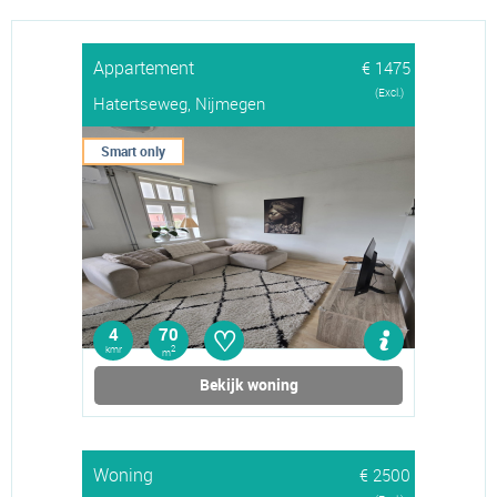
Appartement
€ 1475
(Excl.)
Hatertseweg, Nijmegen
Smart only
♡
4
70
kmr
2
m
Bekijk woning
Woning
€ 2500