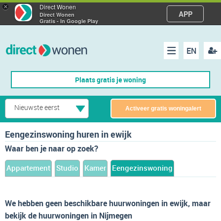
×
Direct Wonen
APP
Direct Wonen
Gratis - In Google Play
EN
acco
Menu
Plaats gratis je woning
make
Nieuwste eerst
Activeer gratis woningalert
Eengezinswoning huren in ewijk
Waar ben je naar op zoek?
Appartement
Studio
Kamer
Eengezinswoning
We hebben geen beschikbare huurwoningen in ewijk, maar
bekijk de huurwoningen in Nijmegen