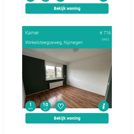
Bekijk woning
Kamer
€ 716
(Incl.)
Winkelsteegseweg, Nijmegen
♡
1
10
kmr
2
m
Bekijk woning