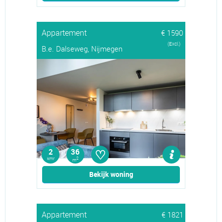
Appartement
€ 1590
(Excl.)
B.e. Dalseweg, Nijmegen
♡
2
36
kmr
2
m
Bekijk woning
Appartement
€ 1821