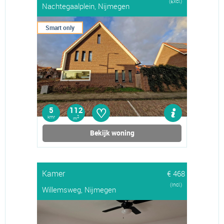
(Excl.)
Nachtegaalplein, Nijmegen
Smart only
♡
5
112
kmr
2
m
Bekijk woning
Kamer
€ 468
(Incl.)
Willemsweg, Nijmegen