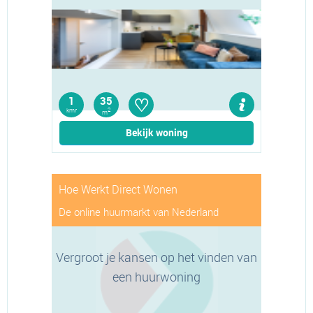
♡
1
35
kmr
2
m
Bekijk woning
Hoe Werkt Direct Wonen
De online huurmarkt van Nederland
Vergroot je kansen op het vinden van
een huurwoning