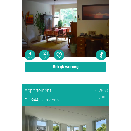
♡
4
121
kmr
2
m
Bekijk woning
Appartement
€ 2650
(Excl.)
P. 1944, Nijmegen