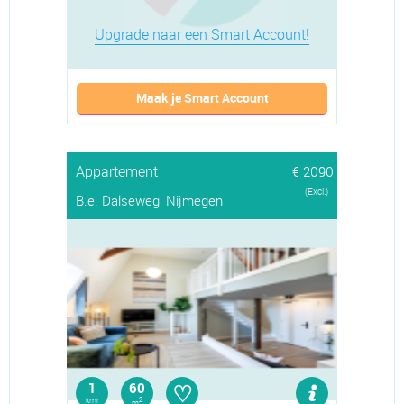
Upgrade naar een Smart Account!
Maak je Smart Account
Appartement
€ 2090
(Excl.)
B.e. Dalseweg, Nijmegen
♡
1
60
kmr
2
m