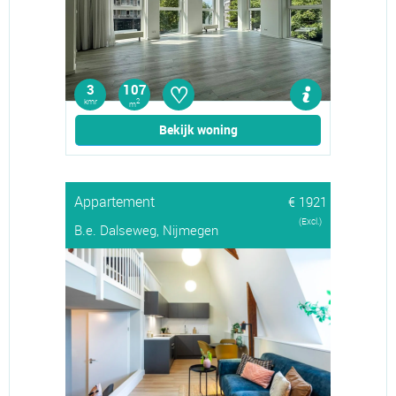
♡
3
107
kmr
2
m
Bekijk woning
Appartement
€ 1921
(Excl.)
B.e. Dalseweg, Nijmegen