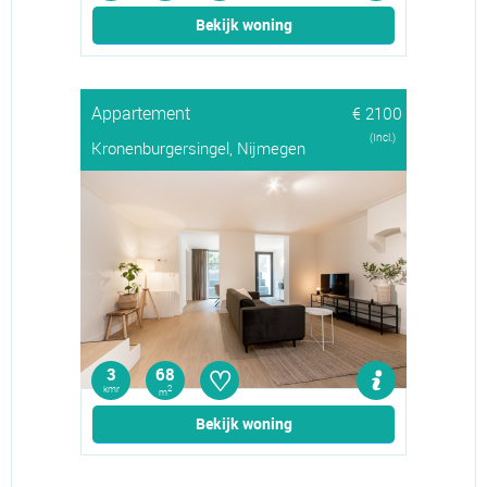
Bekijk woning
Appartement
€ 2100
(Incl.)
Kronenburgersingel, Nijmegen
♡
3
68
kmr
2
m
Bekijk woning