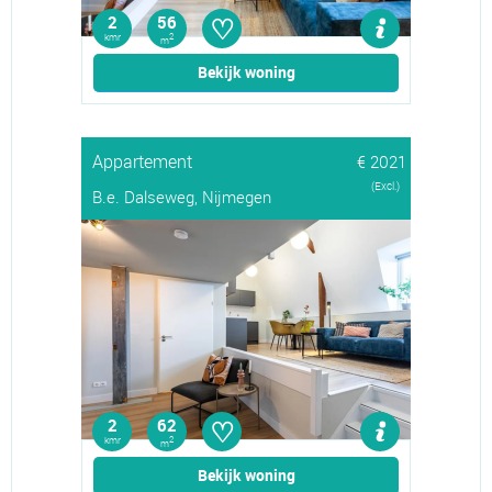
♡
2
56
kmr
2
m
Bekijk woning
Appartement
€ 2021
(Excl.)
B.e. Dalseweg, Nijmegen
♡
2
62
kmr
2
m
Bekijk woning