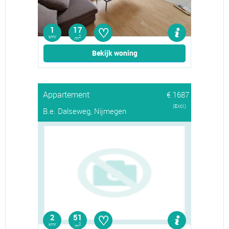
♡
1
17
kmr
2
m
Bekijk woning
Appartement
€ 1687
(Excl.)
B.e. Dalseweg, Nijmegen
♡
2
51
kmr
2
m