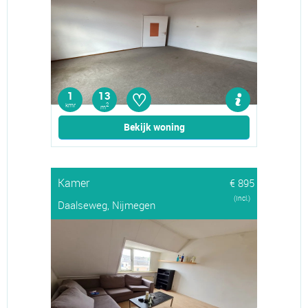
♡
1
13
kmr
2
m
Bekijk woning
Kamer
€ 895
(Incl.)
Daalseweg, Nijmegen