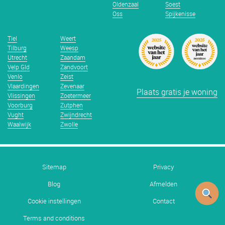
Oldenzaal
Soest
Oss
Spijkenisse
Tiel
Weert
Tilburg
Weesp
Utrecht
Zaandam
Velp Gld
Zandvoort
Venlo
Zeist
Vlaardingen
Zevenaar
Plaats gratis je woning
Vlissingen
Zoetermeer
Voorburg
Zutphen
Vught
Zwijndrecht
Waalwijk
Zwolle
Sitemap
Privacy
Blog
Afmelden
Cookie instellingen
Contact
Terms and conditions