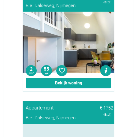
(Excl.)
B.e. Dalseweg, Nijmegen
♡
2
55
kmr
2
m
Bekijk woning
Appartement
€ 1752
(Excl.)
B.e. Dalseweg, Nijmegen