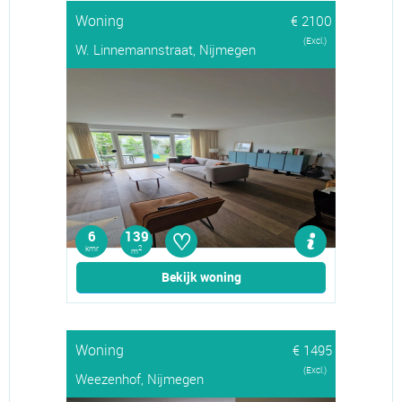
Woning
€ 2100
(Excl.)
W. Linnemannstraat, Nijmegen
♡
6
139
kmr
2
m
Bekijk woning
Woning
€ 1495
(Excl.)
Weezenhof, Nijmegen