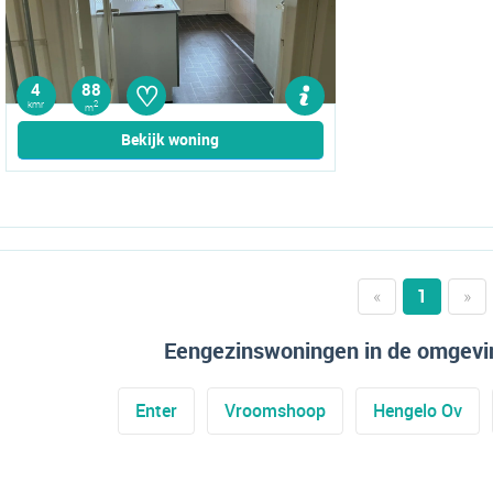
♡
4
88
kmr
2
m
Bekijk woning
«
1
»
Eengezinswoningen in de omgev
Enter
Vroomshoop
Hengelo Ov