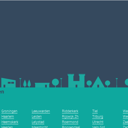
en
Groningen
Leeuwarden
Ridderkerk
Tiel
We
Haarlem
Leiden
Rijswijk Zh
Tilburg
We
Heemskerk
Lelystad
Roermond
Utrecht
Za
Heerlen
Maastricht
Roosendaal
Velp Gld
Zan