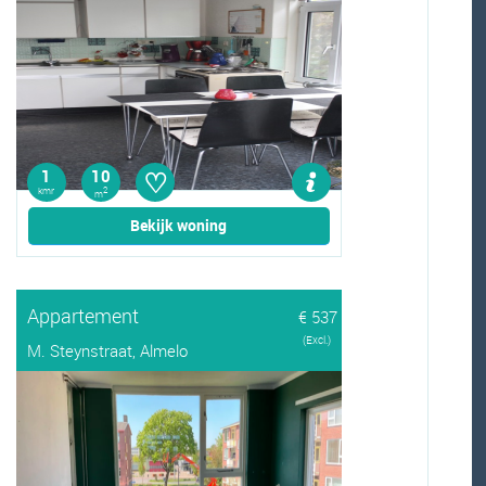
♡
1
10
kmr
2
m
Bekijk woning
Appartement
€ 537
(Excl.)
M. Steynstraat, Almelo