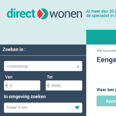
Al meer dan 30 
dé specialist in 
Zoeken in :
Alle huurwon
Eenge
Van
Tot
Waar ben 
In omgeving zoeken
Appa
Straal
0 km