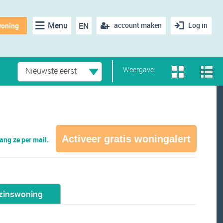
Menu
EN
account maken
Log in
woning
Weergave:
Nieuwste eerst
Activeer gratis woningalert
ng ze per mail.
zinswoning