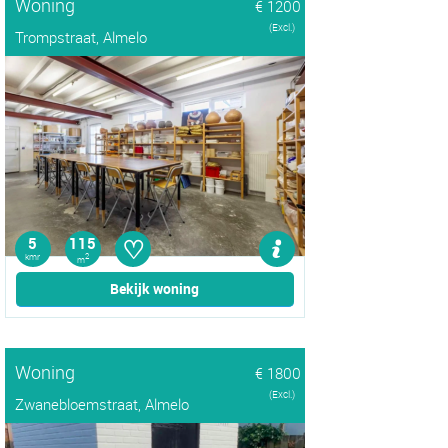
Woning
€ 1200
(Excl.)
Trompstraat, Almelo
♡
5
115
kmr
2
m
Bekijk woning
Woning
€ 1800
(Excl.)
Zwanebloemstraat, Almelo