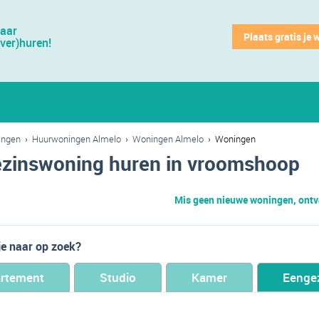
jaar
Plaats gratis je 
(ver)huren!
ingen
›
Huurwoningen Almelo
›
Woningen Almelo
›
Woningen
zinswoning huren in vroomshoop
Mis geen nieuwe woningen, ontva
je naar op zoek?
rtement
Studio
Kamer
Eenge