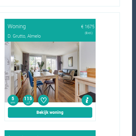
Woning
€ 1675
(Excl.)
D. Grutto, Almelo
♡
5
115
kmr
2
m
Bekijk woning