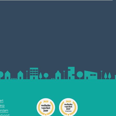
ert
esp
andam
dvoort