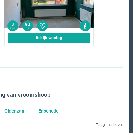
♡
3
90
kmr
2
m
Bekijk woning
ing van vroomshoop
Oldenzaal
Enschede
Terug naar boven