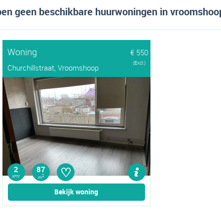
en geen beschikbare huurwoningen in vroomshoop,
Woning
€ 550
(Excl.)
Churchillstraat, Vroomshoop
♡
2
87
kmr
2
m
Bekijk woning