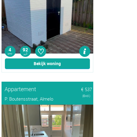
♡
4
92
kmr
2
m
Bekijk woning
Appartement
€ 537
(Excl.)
P. Boutensstraat, Almelo