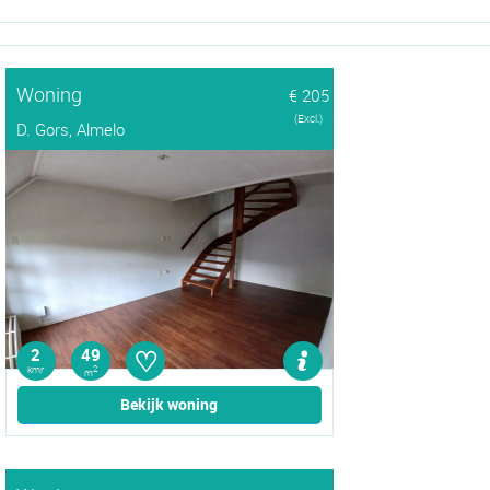
Woning
€ 205
(Excl.)
D. Gors, Almelo
♡
2
49
kmr
2
m
Bekijk woning