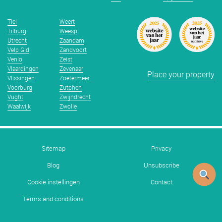
Tiel
Weert
Tilburg
Weesp
Utrecht
Zaandam
Velp Gld
Zandvoort
Venlo
Zeist
Vlaardingen
Zevenaar
Place your property
Vlissingen
Zoetermeer
Voorburg
Zutphen
Vught
Zwijndrecht
Waalwijk
Zwolle
Sitemap
Privacy
Blog
Unsubscribe
Cookie instellingen
Contact
Terms and conditions