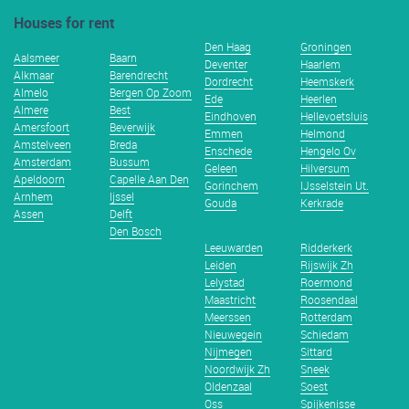
Houses for rent
Den Haag
Groningen
Aalsmeer
Baarn
Deventer
Haarlem
Alkmaar
Barendrecht
Dordrecht
Heemskerk
Almelo
Bergen Op Zoom
Ede
Heerlen
Almere
Best
Eindhoven
Hellevoetsluis
Amersfoort
Beverwijk
Emmen
Helmond
Amstelveen
Breda
Enschede
Hengelo Ov
Amsterdam
Bussum
Geleen
Hilversum
Apeldoorn
Capelle Aan Den
Gorinchem
IJsselstein Ut.
Arnhem
Ijssel
Gouda
Kerkrade
Assen
Delft
Den Bosch
Leeuwarden
Ridderkerk
Leiden
Rijswijk Zh
Lelystad
Roermond
Maastricht
Roosendaal
Meerssen
Rotterdam
Nieuwegein
Schiedam
Nijmegen
Sittard
Noordwijk Zh
Sneek
Oldenzaal
Soest
Oss
Spijkenisse