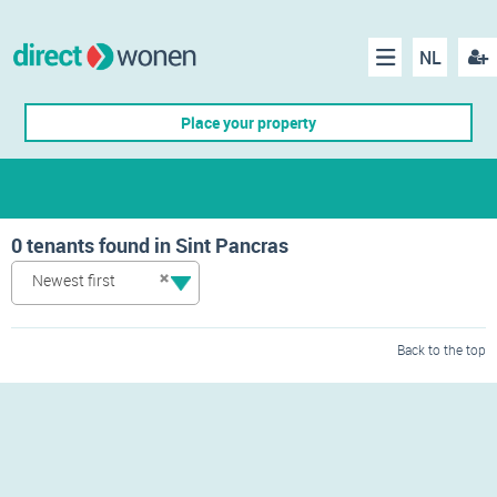
NL
Regis
Menu
Place your property
0 tenants found in Sint Pancras
Newest first
Back to the top