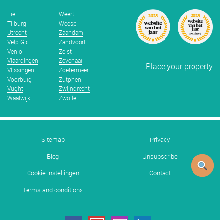
Tiel
Weert
Tilburg
Weesp
Utrecht
Zaandam
Velp Gld
Zandvoort
Venlo
Zeist
Vlaardingen
Zevenaar
Place your property
Vlissingen
Zoetermeer
Voorburg
Zutphen
Vught
Zwijndrecht
Waalwijk
Zwolle
Sitemap
Privacy
Blog
Unsubscribe
Cookie instellingen
Contact
Terms and conditions