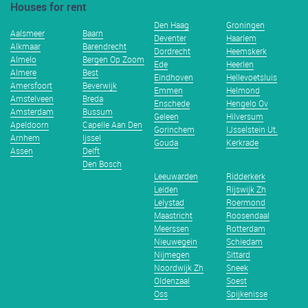
Houses for rent
Den Haag
Groningen
Aalsmeer
Baarn
Deventer
Haarlem
Alkmaar
Barendrecht
Dordrecht
Heemskerk
Almelo
Bergen Op Zoom
Ede
Heerlen
Almere
Best
Eindhoven
Hellevoetsluis
Amersfoort
Beverwijk
Emmen
Helmond
Amstelveen
Breda
Enschede
Hengelo Ov
Amsterdam
Bussum
Geleen
Hilversum
Apeldoorn
Capelle Aan Den
Gorinchem
IJsselstein Ut.
Arnhem
Ijssel
Gouda
Kerkrade
Assen
Delft
Den Bosch
Leeuwarden
Ridderkerk
Leiden
Rijswijk Zh
Lelystad
Roermond
Maastricht
Roosendaal
Meerssen
Rotterdam
Nieuwegein
Schiedam
Nijmegen
Sittard
Noordwijk Zh
Sneek
Oldenzaal
Soest
Oss
Spijkenisse