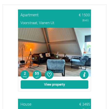
Apartment
€ 1500
(Excl.)
Voorstraat, Vianen Ut
♡
2
55
rms
2
m
View property
House
€ 3495