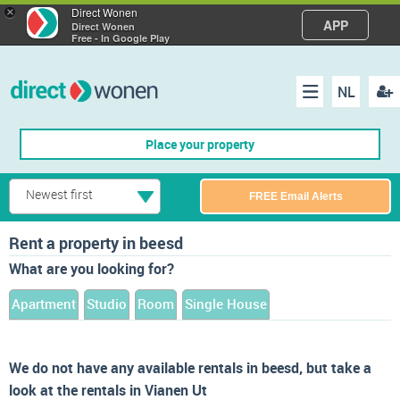
×
Direct Wonen
APP
Direct Wonen
Free - In Google Play
NL
Regis
Menu
Place your property
Newest first
FREE Email Alerts
Rent a property in beesd
What are you looking for?
Apartment
Studio
Room
Single House
We do not have any available rentals in beesd, but take a
look at the rentals in Vianen Ut