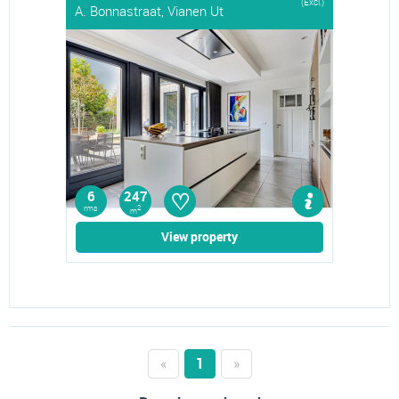
(Excl.)
A. Bonnastraat, Vianen Ut
♡
6
247
rms
2
m
View property
«
1
»