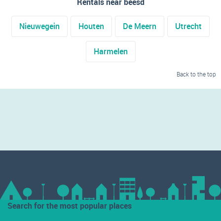
Rentals near beesd
Nieuwegein
Houten
De Meern
Utrecht
Harmelen
Back to the top
Search for the most popular places