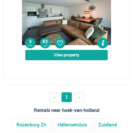
♡
3
83
rms
2
m
View property
«
1
»
Rentals near hoek-van-holland
Rozenburg Zh
Hellevoetsluis
Zuidland