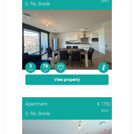
(Excl.)
D. Rik, Brielle
♡
3
76
rms
2
m
View property
Apartment
€ 1750
(Excl.)
D. Rik, Brielle