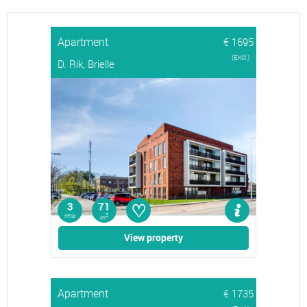
Apartment
€ 1695
(Excl.)
D. Rik, Brielle
♡
3
71
rms
2
m
View property
Apartment
€ 1735