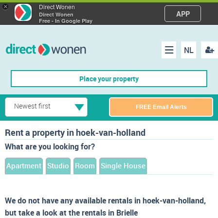
×
Direct Wonen
APP
Direct Wonen
Free - In Google Play
NL
Regis
Menu
Place your property
Newest first
FREE Email Alerts
Rent a property in hoek-van-holland
What are you looking for?
Apartment
Studio
Room
Single House
We do not have any available rentals in hoek-van-holland,
but take a look at the rentals in Brielle