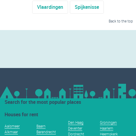
Vlaardingen
Spijkenisse
Back to the top
Search for the most popular places
Houses for rent
Den Haag
Groningen
Aalsmeer
Baarn
Deventer
Haarlem
Alkmaar
Barendrecht
Dordrecht
Heemskerk