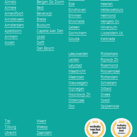
Almelo
Bergen Op Zoom
Ede
Heerlen
Almere
Best
Eindhoven
Hellevoetsluis
Amersfoort
Beverwijk
Emmen
Helmond
Amstelveen
Breda
Enschede
Hengelo Ov
Amsterdam
Bussum
Geleen
Hilversum
Apeldoorn
Capelle Aan Den
Gorinchem
IJsselstein Ut.
Arnhem
Ijssel
Gouda
Kerkrade
Assen
Delft
Den Bosch
Leeuwarden
Ridderkerk
Leiden
Rijswijk Zh
Lelystad
Roermond
Maastricht
Roosendaal
Meerssen
Rotterdam
Nieuwegein
Schiedam
Nijmegen
Sittard
Noordwijk Zh
Sneek
Oldenzaal
Soest
Oss
Spijkenisse
Tiel
Weert
Tilburg
Weesp
Utrecht
Zaandam