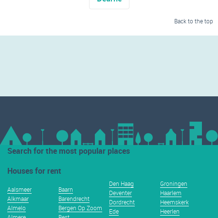
Back to the top
Search for the most popular places
Houses for rent
Den Haag
Groningen
Aalsmeer
Baarn
Deventer
Haarlem
Alkmaar
Barendrecht
Dordrecht
Heemskerk
Almelo
Bergen Op Zoom
Ede
Heerlen
Almere
Best