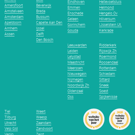
Eindhoven
Hellevoetsluis
Amersfoort
Beverwijk
Emmen
Helmond
Amstelveen
Breda
Enschede
Hengelo Ov
Amsterdam
Bussum
Geleen
Hilversum
Apeldoorn
Capelle Aan Den
Gorinchem
IJsselstein Ut.
Arnhem
Ijssel
Gouda
Kerkrade
Assen
Delft
Den Bosch
Leeuwarden
Ridderkerk
Leiden
Rijswijk Zh
Lelystad
Roermond
Maastricht
Roosendaal
Meerssen
Rotterdam
Nieuwegein
Schiedam
Nijmegen
Sittard
Noordwijk Zh
Sneek
Oldenzaal
Soest
Oss
Spijkenisse
Tiel
Weert
Tilburg
Weesp
Utrecht
Zaandam
Velp Gld
Zandvoort
Venlo
Zeist