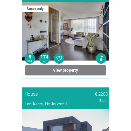
Smart only
♡
5
174
rms
2
m
View property
House
€ 2200
(Excl.)
Leerlooier, Nederweert