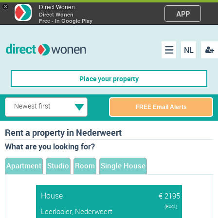
×
Direct Wonen
APP
Direct Wonen
Free - In Google Play
NL
Regis
Menu
Place your property
Newest first
FREE Email Alerts
Rent a property in Nederweert
What are you looking for?
Apartment
Studio
Room
Single House
House
€ 2195
(Excl.)
Leerlooier, Nederweert