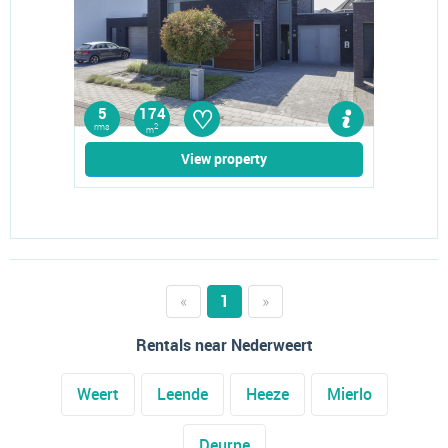
♡
5
174
rms
2
m
View property
«
1
»
Rentals near Nederweert
Weert
Leende
Heeze
Mierlo
Deurne