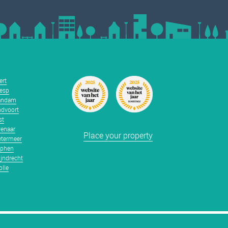
ert
esp
andam
dvoort
st
enaar
Place your property
termeer
tphen
jndrecht
lle