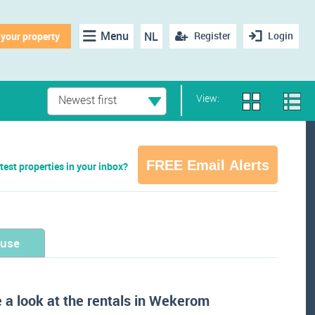
Menu
NL
Register
Login
 your property
View:
Newest first
FREE Email Alerts
test properties in your inbox?
ouse
 a look at the rentals in Wekerom