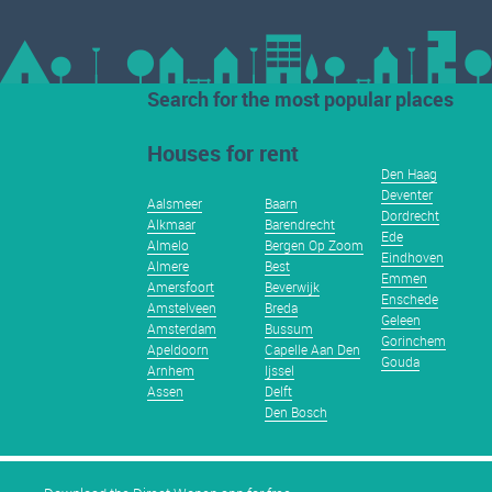
Search for the most popular places
Houses for rent
Den Haag
Deventer
Aalsmeer
Baarn
Dordrecht
Alkmaar
Barendrecht
Ede
Almelo
Bergen Op Zoom
Eindhoven
Almere
Best
Emmen
Amersfoort
Beverwijk
Enschede
Amstelveen
Breda
Geleen
Amsterdam
Bussum
Gorinchem
Apeldoorn
Capelle Aan Den
Gouda
Arnhem
Ijssel
Assen
Delft
Den Bosch