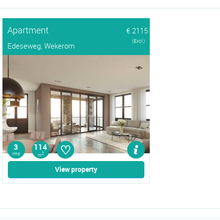
Apartment
€ 2115
(Excl.)
Edeseweg, Wekerom
♡
3
114
rms
2
m
View property