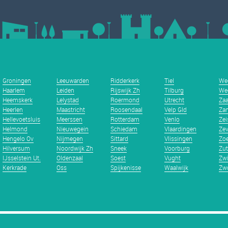
Groningen
Leeuwarden
Ridderkerk
Tiel
We
Haarlem
Leiden
Rijswijk Zh
Tilburg
We
Heemskerk
Lelystad
Roermond
Utrecht
Za
Heerlen
Maastricht
Roosendaal
Velp Gld
Zan
Hellevoetsluis
Meerssen
Rotterdam
Venlo
Zei
Helmond
Nieuwegein
Schiedam
Vlaardingen
Zev
Hengelo Ov
Nijmegen
Sittard
Vlissingen
Zoe
Hilversum
Noordwijk Zh
Sneek
Voorburg
Zu
IJsselstein Ut.
Oldenzaal
Soest
Vught
Zwi
Kerkrade
Oss
Spijkenisse
Waalwijk
Zwo