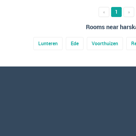
«
1
»
Rooms near hars
Lunteren
Ede
Voorthuizen
R