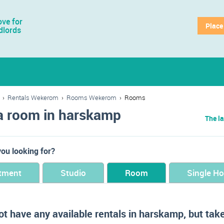
ve for
Place
dlords
›
Rentals Wekerom
›
Rooms Wekerom
›
Rooms
a room in harskamp
The la
ou looking for?
tment
Studio
Room
Single H
t have any available rentals in harskamp, but take