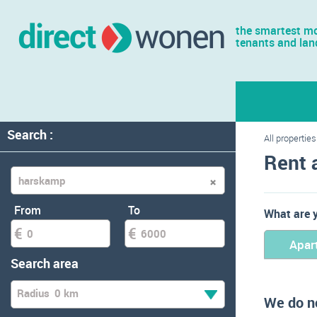
the smartest mo
tenants and lan
Search :
All properties
Rent 
From
To
What are y
Apar
Search area
Radius
0 km
We do no