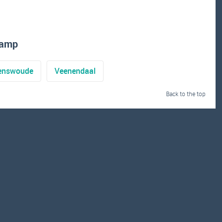
kamp
enswoude
Veenendaal
Back to the top