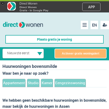
×
Direct Wonen
APP
Direct Wonen
Gratis - In Google Play
EN
acco
Menu
Plaats gratis je woning
make
Nieuwste eerst
Activeer gratis woningalert
Huurwoningen bovensmilde
Waar ben je naar op zoek?
Appartement
Studio
Kamer
Eengezinswoning
We hebben geen beschikbare huurwoningen in bovensmilde,
maar bekijk de huurwoningen in Assen