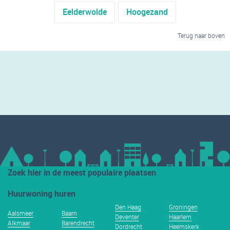
Eelderwolde
Hoogezand
Terug naar boven
Zoek hier in de meest populaire plaatsen
Huurwoning huren
Den Haag
Groningen
Aalsmeer
Baarn
Deventer
Haarlem
Alkmaar
Barendrecht
Dordrecht
Heemskerk