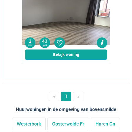
♡
2
43
kmr
2
m
Bekijk woning
«
1
»
Huurwoningen in de omgeving van bovensmilde
Westerbork
Oosterwolde Fr
Haren Gn