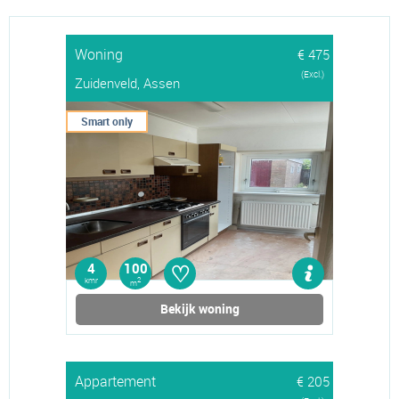
Woning
€ 475
(Excl.)
Zuidenveld, Assen
Smart only
♡
4
100
kmr
2
m
Bekijk woning
Appartement
€ 205