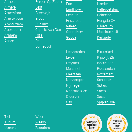
Almelo
Bergen Op Zoom
Ede
Heerlen
Almere
Best
Eindhoven
Hellevoetsluis
Amersfoort
Beverwijk
Emmen
Helmond
Amstelveen
Breda
Enschede
Hengelo Ov
Amsterdam
Bussum
Geleen
Hilversum
Apeldoorn
Capelle Aan Den
Gorinchem
IJsselstein Ut.
Arnhem
Ijssel
Gouda
Kerkrade
Assen
Delft
Den Bosch
Leeuwarden
Ridderkerk
Leiden
Rijswijk Zh
Lelystad
Roermond
Maastricht
Roosendaal
Meerssen
Rotterdam
Nieuwegein
Schiedam
Nijmegen
Sittard
Noordwijk Zh
Sneek
Oldenzaal
Soest
Oss
Spijkenisse
Tiel
Weert
Tilburg
Weesp
Utrecht
Zaandam