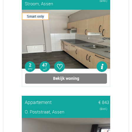
(Excl.)
Stroom, Assen
Smart only
♡
2
47
kmr
2
m
Bekijk woning
Appartement
€ 843
(Excl.)
O. Poststraat, Assen