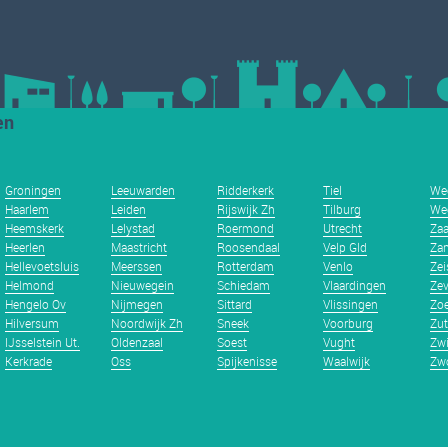
en
Groningen
Leeuwarden
Ridderkerk
Tiel
We
Haarlem
Leiden
Rijswijk Zh
Tilburg
We
Heemskerk
Lelystad
Roermond
Utrecht
Za
Heerlen
Maastricht
Roosendaal
Velp Gld
Zan
Hellevoetsluis
Meerssen
Rotterdam
Venlo
Zei
Helmond
Nieuwegein
Schiedam
Vlaardingen
Zev
Hengelo Ov
Nijmegen
Sittard
Vlissingen
Zoe
Hilversum
Noordwijk Zh
Sneek
Voorburg
Zu
IJsselstein Ut.
Oldenzaal
Soest
Vught
Zwi
Kerkrade
Oss
Spijkenisse
Waalwijk
Zwo