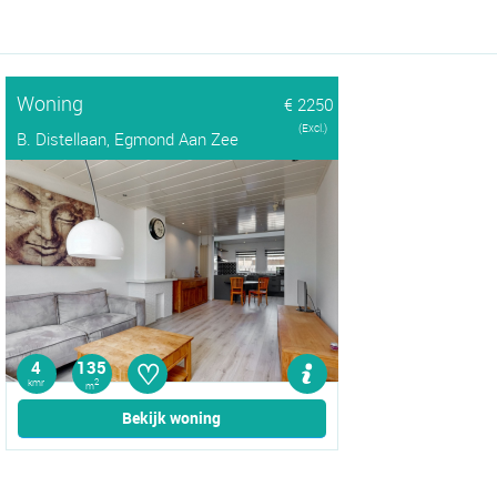
Woning
€ 2250
(Excl.)
B. Distellaan, Egmond Aan Zee
♡
4
135
kmr
2
m
Bekijk woning