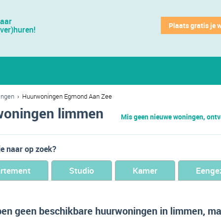
jaar
Plaats gratis je 
(ver)huren!
ingen
›
Huurwoningen Egmond Aan Zee
oningen limmen
Mis geen nieuwe woningen, ontva
je naar op zoek?
rtement
Studio
Kamer
Eenge
en geen beschikbare huurwoningen in limmen, ma