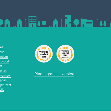
ert
esp
andam
dvoort
st
enaar
Plaats gratis je woning
termeer
tphen
jndrecht
lle