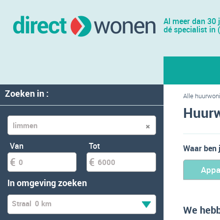
Al meer dan 30 
dé specialist in 
Zoeken in :
Alle huurwon
Huurw
Van
Tot
Waar ben 
Appa
In omgeving zoeken
Straal
0 km
We hebb