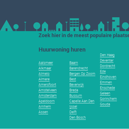
Zoek hier in de meest populaire plaats
Huurwoning huren
Den Haag
Deventer
Aalsmeer
Baarn
Dordrecht
Alkmaar
Barendrecht
Ede
Almelo
Bergen Op Zoom
Eindhoven
Almere
Best
Emmen
Amersfoort
Beverwijk
Enschede
Amstelveen
Breda
Geleen
Amsterdam
Bussum
Gorinchem
Apeldoorn
Capelle Aan Den
Gouda
Arnhem
Ijssel
Assen
Delft
Den Bosch