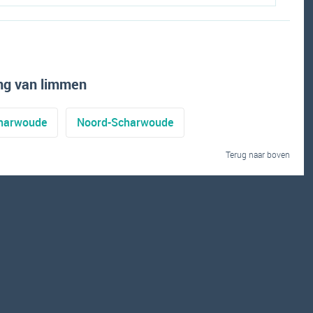
ng van limmen
harwoude
Noord-Scharwoude
Terug naar boven