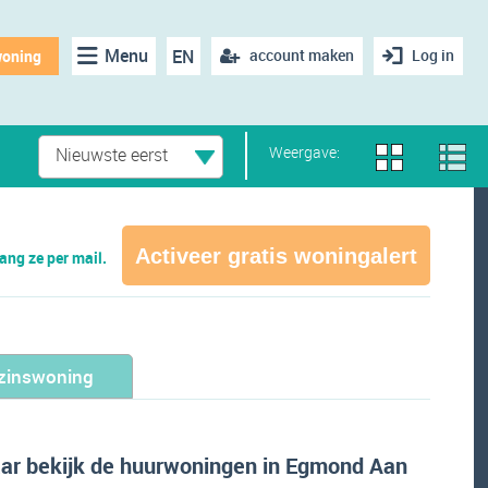
Menu
EN
account maken
Log in
woning
Weergave:
Nieuwste eerst
Activeer gratis woningalert
ng ze per mail.
zinswoning
ar bekijk de huurwoningen in Egmond Aan