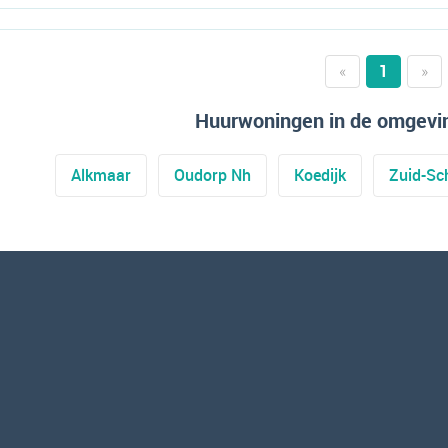
«
1
»
Huurwoningen in de omgevi
Alkmaar
Oudorp Nh
Koedijk
Zuid-Sc