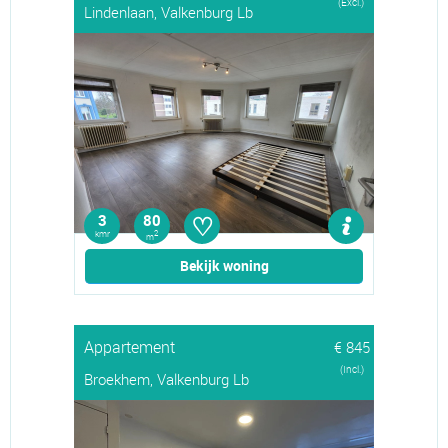
(Excl.)
Lindenlaan, Valkenburg Lb
♡
3
80
kmr
2
m
Bekijk woning
Appartement
€ 845
(Incl.)
Broekhem, Valkenburg Lb