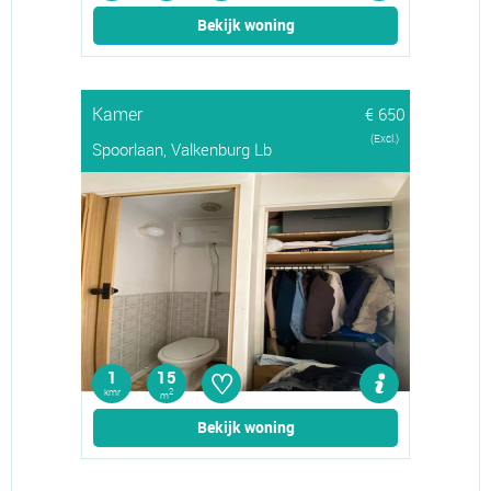
Bekijk woning
Kamer
€ 650
(Excl.)
Spoorlaan, Valkenburg Lb
♡
1
15
kmr
2
m
Bekijk woning