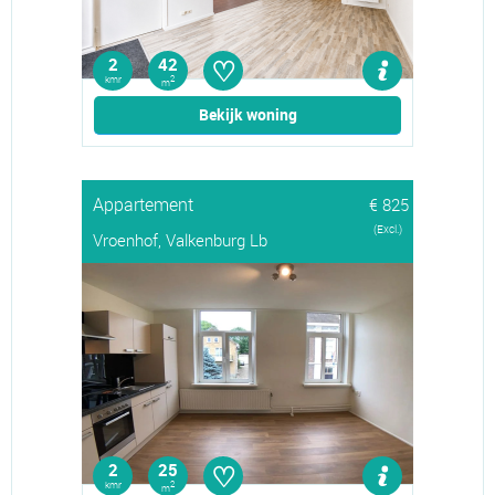
♡
2
42
kmr
2
m
Bekijk woning
Appartement
€ 825
(Excl.)
Vroenhof, Valkenburg Lb
♡
2
25
kmr
2
m