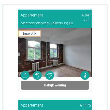
Appartement
€ 847
(Incl.)
Meerssenderweg, Valkenburg Lb
Smart only
♡
2
46
kmr
2
m
Bekijk woning
Appartement
€ 1175