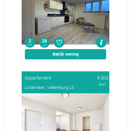
♡
2
26
kmr
2
m
Bekijk woning
Appartement
€ 809
(Excl.)
Lindenlaan, Valkenburg Lb