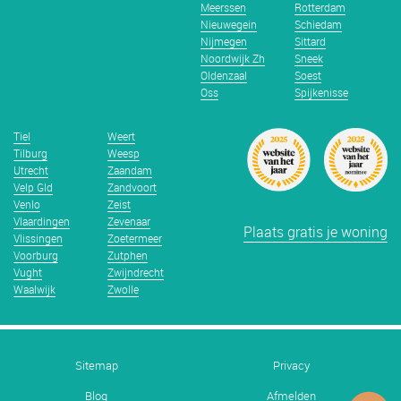
Meerssen
Rotterdam
Nieuwegein
Schiedam
Nijmegen
Sittard
Noordwijk Zh
Sneek
Oldenzaal
Soest
Oss
Spijkenisse
Tiel
Weert
Tilburg
Weesp
Utrecht
Zaandam
Velp Gld
Zandvoort
Venlo
Zeist
Vlaardingen
Zevenaar
Plaats gratis je woning
Vlissingen
Zoetermeer
Voorburg
Zutphen
Vught
Zwijndrecht
Waalwijk
Zwolle
Sitemap
Privacy
Blog
Afmelden