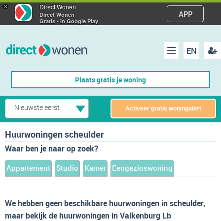
×
Direct Wonen
APP
Direct Wonen
Gratis - In Google Play
EN
acco
Menu
Plaats gratis je woning
make
Nieuwste eerst
Activeer gratis woningalert
Huurwoningen scheulder
Waar ben je naar op zoek?
Appartement
Studio
Kamer
Eengezinswoning
We hebben geen beschikbare huurwoningen in scheulder,
maar bekijk de huurwoningen in Valkenburg Lb