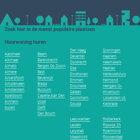
Zoek hier in de meest populaire plaatsen
Huurwoning huren
Den Haag
Groningen
Aalsmeer
Baarn
Deventer
Haarlem
Alkmaar
Barendrecht
Dordrecht
Heemskerk
Almelo
Bergen Op Zoom
Ede
Heerlen
Almere
Best
Eindhoven
Hellevoetsluis
Amersfoort
Beverwijk
Emmen
Helmond
Amstelveen
Breda
Enschede
Hengelo Ov
Amsterdam
Bussum
Geleen
Hilversum
Apeldoorn
Capelle Aan Den
Gorinchem
IJsselstein Ut.
Arnhem
Ijssel
Gouda
Kerkrade
Assen
Delft
Den Bosch
Leeuwarden
Ridderkerk
Leiden
Rijswijk Zh
Lelystad
Roermond
Maastricht
Roosendaal