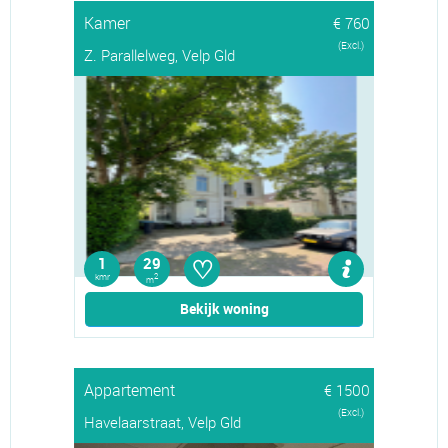
Kamer
€ 760
(Excl.)
Z. Parallelweg, Velp Gld
♡
1
29
kmr
2
m
Bekijk woning
Appartement
€ 1500
(Excl.)
Havelaarstraat, Velp Gld