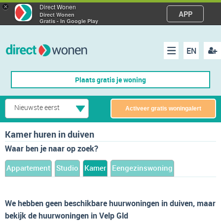
×
Direct Wonen
APP
Direct Wonen
Gratis - In Google Play
EN
acco
Menu
Plaats gratis je woning
make
Nieuwste eerst
Activeer gratis woningalert
Kamer huren in duiven
Waar ben je naar op zoek?
Appartement
Studio
Kamer
Eengezinswoning
We hebben geen beschikbare huurwoningen in duiven, maar
bekijk de huurwoningen in Velp Gld