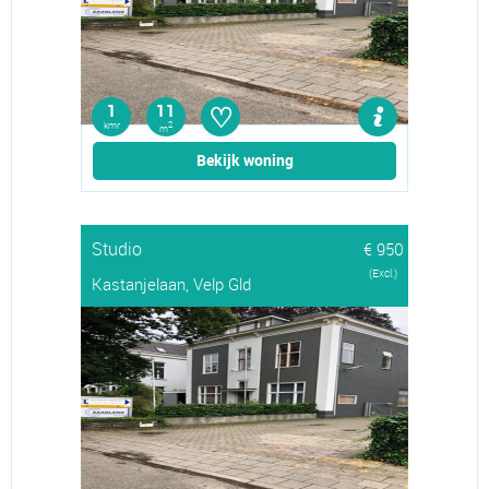
♡
1
11
kmr
2
m
Bekijk woning
Studio
€ 950
(Excl.)
Kastanjelaan, Velp Gld