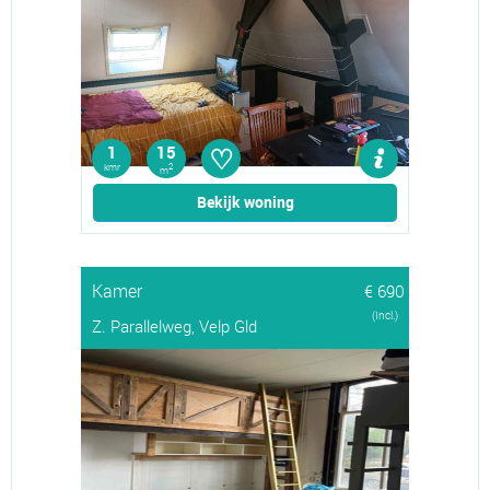
♡
1
15
kmr
2
m
Bekijk woning
Kamer
€ 690
(Incl.)
Z. Parallelweg, Velp Gld