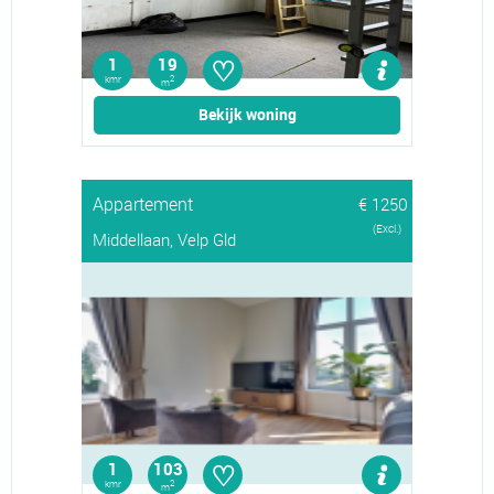
♡
1
19
kmr
2
m
Bekijk woning
Appartement
€ 1250
(Excl.)
Middellaan, Velp Gld
♡
1
103
kmr
2
m