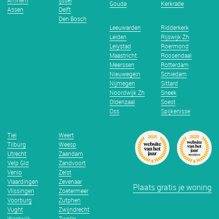
Arnhem
Ijssel
Gouda
Kerkrade
Assen
Delft
Den Bosch
Leeuwarden
Ridderkerk
Leiden
Rijswijk Zh
Lelystad
Roermond
Maastricht
Roosendaal
Meerssen
Rotterdam
Nieuwegein
Schiedam
Nijmegen
Sittard
Noordwijk Zh
Sneek
Oldenzaal
Soest
Oss
Spijkenisse
Tiel
Weert
Tilburg
Weesp
Utrecht
Zaandam
Velp Gld
Zandvoort
Venlo
Zeist
Vlaardingen
Zevenaar
Plaats gratis je woning
Vlissingen
Zoetermeer
Voorburg
Zutphen
Vught
Zwijndrecht
Waalwijk
Zwolle