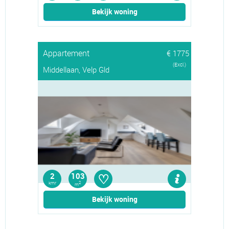
Bekijk woning
Appartement
€ 1775
(Excl.)
Middellaan, Velp Gld
♡
2
103
kmr
2
m
Bekijk woning