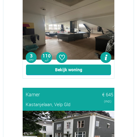
♡
3
110
kmr
2
m
Bekijk woning
Kamer
€ 645
(Incl.)
Kastanjelaan, Velp Gld