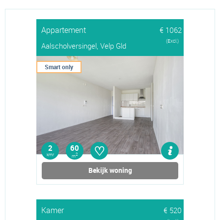
Appartement
€ 1062
(Excl.)
Aalscholversingel, Velp Gld
Smart only
♡
2
60
kmr
2
m
Bekijk woning
Kamer
€ 520