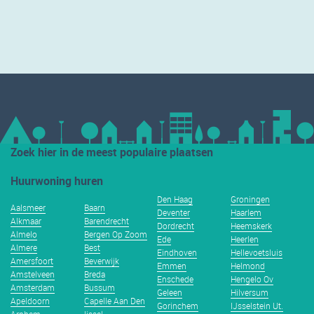
Zoek hier in de meest populaire plaatsen
Huurwoning huren
Den Haag
Groningen
Aalsmeer
Baarn
Deventer
Haarlem
Alkmaar
Barendrecht
Dordrecht
Heemskerk
Almelo
Bergen Op Zoom
Ede
Heerlen
Almere
Best
Eindhoven
Hellevoetsluis
Amersfoort
Beverwijk
Emmen
Helmond
Amstelveen
Breda
Enschede
Hengelo Ov
Amsterdam
Bussum
Geleen
Hilversum
Apeldoorn
Capelle Aan Den
Gorinchem
IJsselstein Ut.