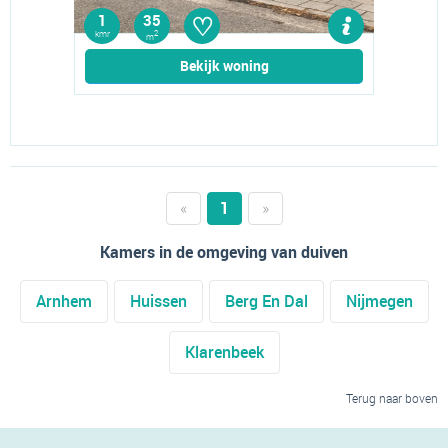
♡
1
35
kmr
2
m
Bekijk woning
«
1
»
Kamers in de omgeving van duiven
Arnhem
Huissen
Berg En Dal
Nijmegen
Klarenbeek
Terug naar boven