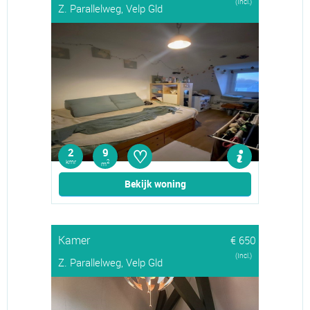
(Incl.)
Z. Parallelweg, Velp Gld
♡
2
9
kmr
2
m
Bekijk woning
Kamer
€ 650
(Incl.)
Z. Parallelweg, Velp Gld