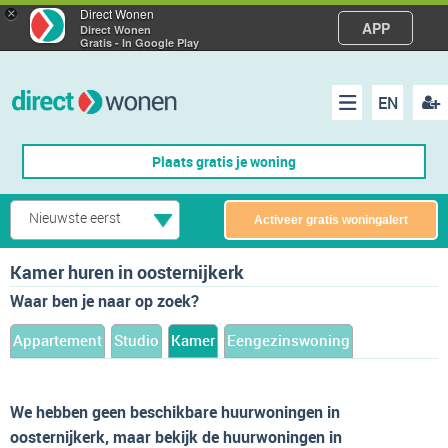
×
Direct Wonen
APP
Direct Wonen
Gratis - In Google Play
EN
acco
Menu
Plaats gratis je woning
make
Nieuwste eerst
Activeer gratis woningalert
Kamer huren in oosternijkerk
Waar ben je naar op zoek?
Appartement
Studio
Kamer
Eengezinswoning
We hebben geen beschikbare huurwoningen in
oosternijkerk, maar bekijk de huurwoningen in