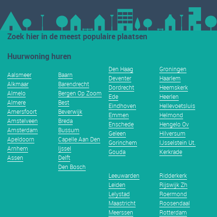
Zoek hier in de meest populaire plaatsen
Huurwoning huren
Den Haag
Groningen
Aalsmeer
Baarn
Deventer
Haarlem
Alkmaar
Barendrecht
Dordrecht
Heemskerk
Almelo
Bergen Op Zoom
Ede
Heerlen
Almere
Best
Eindhoven
Hellevoetsluis
Amersfoort
Beverwijk
Emmen
Helmond
Amstelveen
Breda
Enschede
Hengelo Ov
Amsterdam
Bussum
Geleen
Hilversum
Apeldoorn
Capelle Aan Den
Gorinchem
IJsselstein Ut.
Arnhem
Ijssel
Gouda
Kerkrade
Assen
Delft
Den Bosch
Leeuwarden
Ridderkerk
Leiden
Rijswijk Zh
Lelystad
Roermond
Maastricht
Roosendaal
Meerssen
Rotterdam