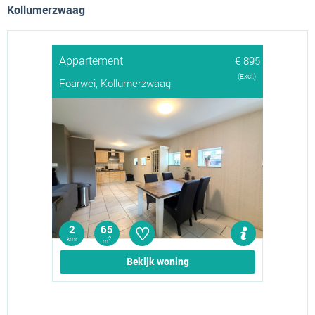
Kollumerzwaag
Appartement
€ 895
(Excl.)
Foarwei, Kollumerzwaag
♡
2
65
kmr
2
m
Bekijk woning