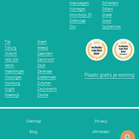
Nieuwegein
Schiedam
Nijmegen
Sittard
Noordwijk Zh
Sneek
Oldenzaal
Soest
Oss
Spijkenisse
Tiel
Weert
Tilburg
Weesp
Utrecht
Zaandam
Velp Gld
Zandvoort
Venlo
Zeist
Vlaardingen
Zevenaar
Plaats gratis je woning
Vlissingen
Zoetermeer
Voorburg
Zutphen
Vught
Zwijndrecht
Waalwijk
Zwolle
Sitemap
Privacy
Blog
Afmelden