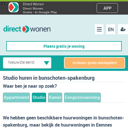
×
Direct Wonen
APP
Direct Wonen
Gratis - In Google Play
EN
acco
Menu
Plaats gratis je woning
make
Nieuwste eerst
Activeer gratis woningalert
Studio huren in bunschoten-spakenburg
Waar ben je naar op zoek?
Appartement
Studio
Kamer
Eengezinswoning
We hebben geen beschikbare huurwoningen in bunschoten-
spakenburg, maar bekijk de huurwoningen in Eemnes