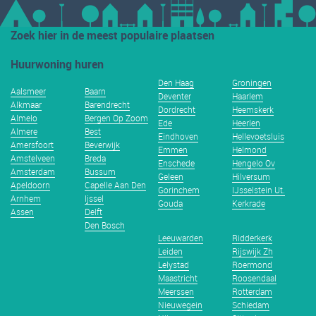
Zoek hier in de meest populaire plaatsen
Huurwoning huren
Den Haag
Groningen
Aalsmeer
Baarn
Deventer
Haarlem
Alkmaar
Barendrecht
Dordrecht
Heemskerk
Almelo
Bergen Op Zoom
Ede
Heerlen
Almere
Best
Eindhoven
Hellevoetsluis
Amersfoort
Beverwijk
Emmen
Helmond
Amstelveen
Breda
Enschede
Hengelo Ov
Amsterdam
Bussum
Geleen
Hilversum
Apeldoorn
Capelle Aan Den
Gorinchem
IJsselstein Ut.
Arnhem
Ijssel
Gouda
Kerkrade
Assen
Delft
Den Bosch
Leeuwarden
Ridderkerk
Leiden
Rijswijk Zh
Lelystad
Roermond
Maastricht
Roosendaal
Meerssen
Rotterdam
Nieuwegein
Schiedam