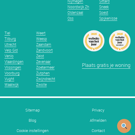
Nijmegen
Sittard
Noordwijk Zh
Sneek
Oldenzaal
Soest
Oss
Spijkenisse
Tiel
Weert
Tilburg
Weesp
Utrecht
Zaandam
Velp Gld
Zandvoort
Venlo
Zeist
Vlaardingen
Zevenaar
Plaats gratis je woning
Vlissingen
Zoetermeer
Voorburg
Zutphen
Vught
Zwijndrecht
Waalwijk
Zwolle
Sitemap
Privacy
Blog
Afmelden
Cookie instellingen
Contact