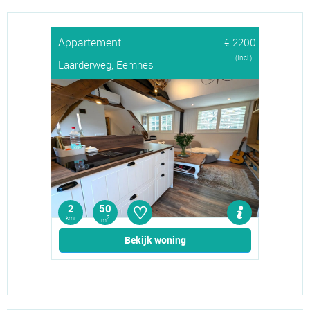
Appartement
€ 2200
(Incl.)
Laarderweg, Eemnes
♡
2
50
kmr
2
m
Bekijk woning