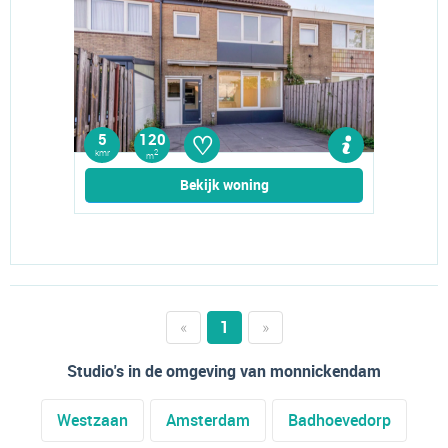
♡
5
120
kmr
2
m
Bekijk woning
«
1
»
Studio's in de omgeving van monnickendam
Westzaan
Amsterdam
Badhoevedorp