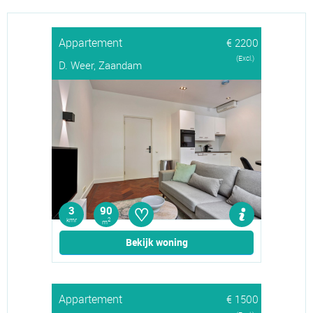
Appartement
€ 2200
(Excl.)
D. Weer, Zaandam
♡
3
90
kmr
2
m
Bekijk woning
Appartement
€ 1500