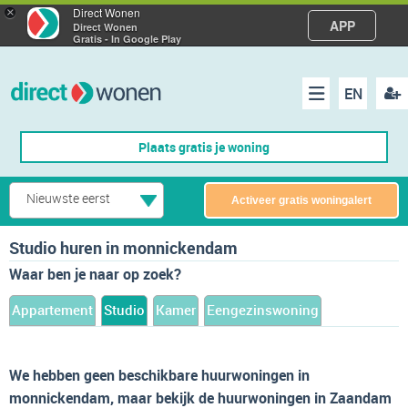
×
Direct Wonen
APP
Direct Wonen
Gratis - In Google Play
EN
acco
Menu
Plaats gratis je woning
make
Nieuwste eerst
Activeer gratis woningalert
Studio huren in monnickendam
Waar ben je naar op zoek?
Appartement
Studio
Kamer
Eengezinswoning
We hebben geen beschikbare huurwoningen in
monnickendam, maar bekijk de huurwoningen in Zaandam