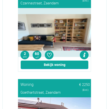
(Excl.)
Czarinastraat, Zaandam
♡
2
60
kmr
2
m
Bekijk woning
Woning
€ 2250
(Excl.)
Goethartstraat, Zaandam