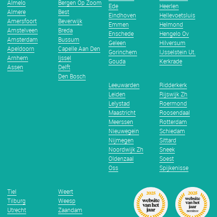
Almelo
Bergen Op Zoom
Ede
Heerlen
Almere
Best
Eindhoven
Hellevoetsluis
Amersfoort
Beverwijk
Emmen
Helmond
Amstelveen
Breda
Enschede
Hengelo Ov
Amsterdam
Bussum
Geleen
Hilversum
Apeldoorn
Capelle Aan Den
Gorinchem
IJsselstein Ut.
Arnhem
Ijssel
Gouda
Kerkrade
Assen
Delft
Den Bosch
Leeuwarden
Ridderkerk
Leiden
Rijswijk Zh
Lelystad
Roermond
Maastricht
Roosendaal
Meerssen
Rotterdam
Nieuwegein
Schiedam
Nijmegen
Sittard
Noordwijk Zh
Sneek
Oldenzaal
Soest
Oss
Spijkenisse
Tiel
Weert
Tilburg
Weesp
Utrecht
Zaandam