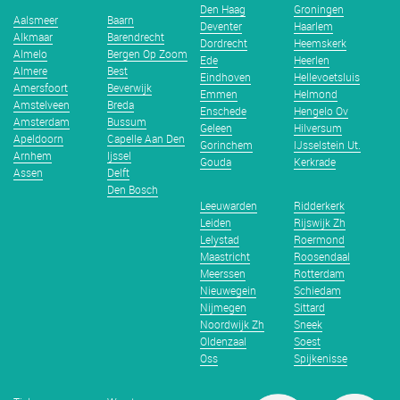
Den Haag
Groningen
Aalsmeer
Baarn
Deventer
Haarlem
Alkmaar
Barendrecht
Dordrecht
Heemskerk
Almelo
Bergen Op Zoom
Ede
Heerlen
Almere
Best
Eindhoven
Hellevoetsluis
Amersfoort
Beverwijk
Emmen
Helmond
Amstelveen
Breda
Enschede
Hengelo Ov
Amsterdam
Bussum
Geleen
Hilversum
Apeldoorn
Capelle Aan Den
Gorinchem
IJsselstein Ut.
Arnhem
Ijssel
Gouda
Kerkrade
Assen
Delft
Den Bosch
Leeuwarden
Ridderkerk
Leiden
Rijswijk Zh
Lelystad
Roermond
Maastricht
Roosendaal
Meerssen
Rotterdam
Nieuwegein
Schiedam
Nijmegen
Sittard
Noordwijk Zh
Sneek
Oldenzaal
Soest
Oss
Spijkenisse