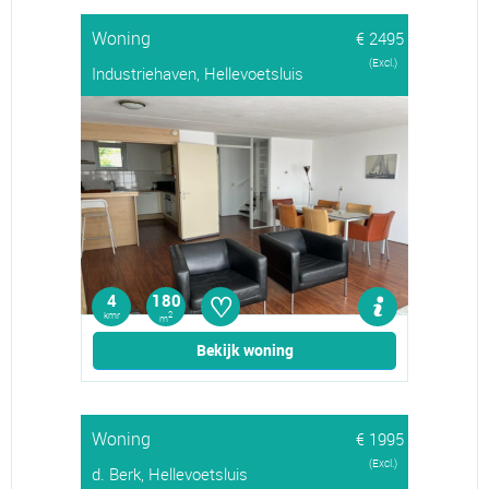
Woning
€ 2495
(Excl.)
Industriehaven, Hellevoetsluis
♡
4
180
kmr
2
m
Bekijk woning
Woning
€ 1995
(Excl.)
d. Berk, Hellevoetsluis