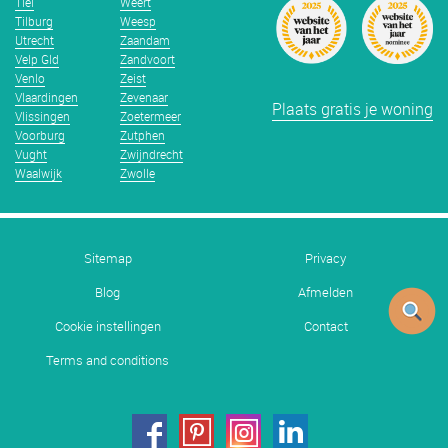
Tiel
Weert
Tilburg
Weesp
Utrecht
Zaandam
Velp Gld
Zandvoort
Venlo
Zeist
Vlaardingen
Zevenaar
Plaats gratis je woning
Vlissingen
Zoetermeer
Voorburg
Zutphen
Vught
Zwijndrecht
Waalwijk
Zwolle
Sitemap
Privacy
Blog
Afmelden
Cookie instellingen
Contact
Terms and conditions