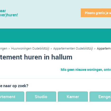
jaar
Plaats gratis je 
(ver)huren!
ingen
›
Huurwoningen Oudebildtzijl
›
Appartementen Oudebildtzijl
›
Appartem
tement huren in hallum
Mis geen nieuwe woningen, ontva
je naar op zoek?
rtement
Studio
Kamer
Eenge