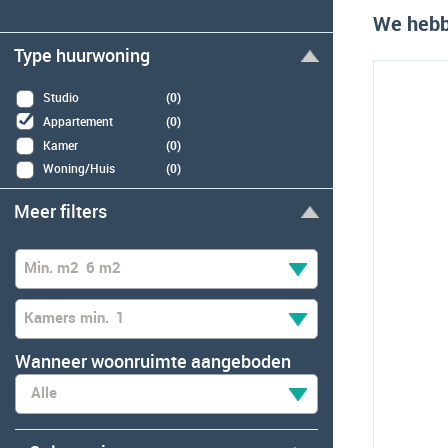
We hebbe
Type huurwoning
Studio
(0)
Appartement
(0)
Kamer
(0)
Woning/Huis
(0)
Meer filters
Min. m2
6 m2
Kamers min.
1
Wanneer woonruimte aangeboden
Alle