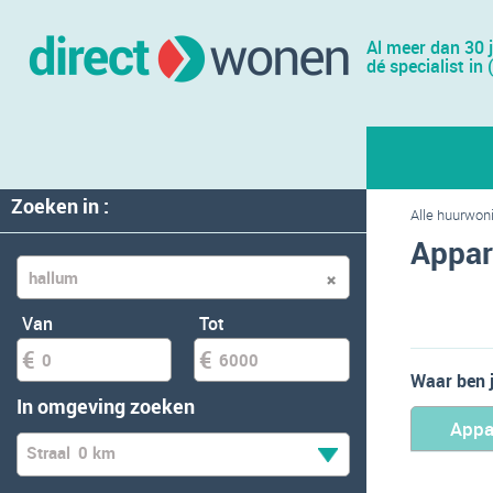
Al meer dan 30 
dé specialist in 
Zoeken in :
Alle huurwon
Appar
Van
Tot
Waar ben 
In omgeving zoeken
Appa
Straal
0 km