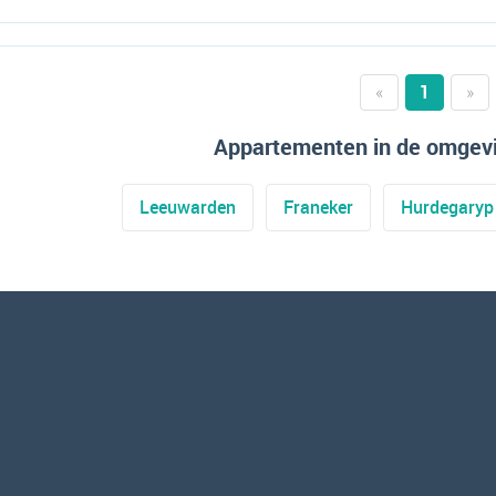
«
1
»
Appartementen in de omgevi
Leeuwarden
Franeker
Hurdegaryp