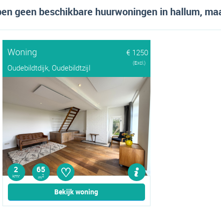
n geen beschikbare huurwoningen in hallum, maar
Woning
€ 1250
(Excl.)
Oudebildtdijk, Oudebildtzijl
♡
2
65
kmr
2
m
Bekijk woning