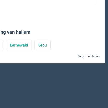
ng van hallum
Earnewald
Grou
Terug naar boven