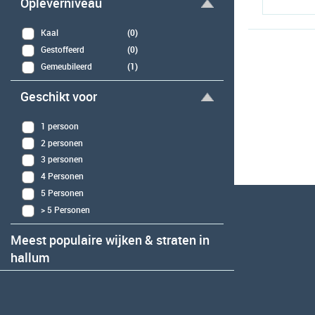
Opleverniveau
Kaal
(0)
Gestoffeerd
(0)
Gemeubileerd
(1)
Geschikt voor
1 persoon
2 personen
3 personen
4 Personen
5 Personen
> 5 Personen
Meest populaire wijken & straten in
hallum