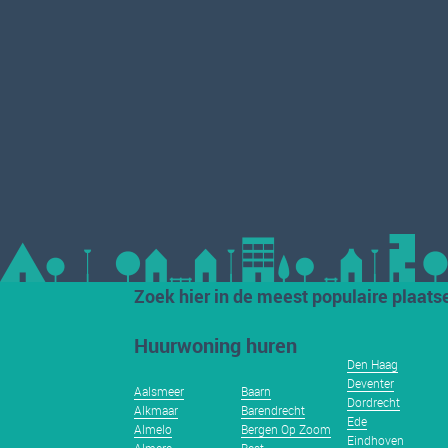
Zoek hier in de meest populaire plaats
Huurwoning huren
Den Haag
Deventer
Aalsmeer
Baarn
Dordrecht
Alkmaar
Barendrecht
Ede
Almelo
Bergen Op Zoom
Eindhoven
Almere
Best