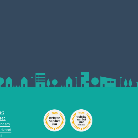
ert
esp
andam
dvoort
st