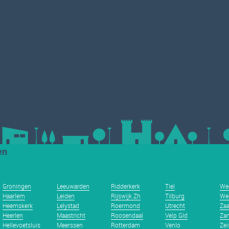
en
Groningen
Leeuwarden
Ridderkerk
Tiel
We
Haarlem
Leiden
Rijswijk Zh
Tilburg
We
Heemskerk
Lelystad
Roermond
Utrecht
Za
Heerlen
Maastricht
Roosendaal
Velp Gld
Zan
Hellevoetsluis
Meerssen
Rotterdam
Venlo
Zei