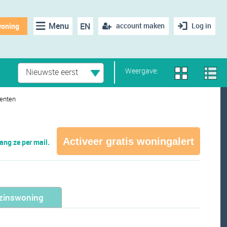
Menu
EN
account maken
Log in
woning
Weergave:
Nieuwste eerst
enten
Activeer gratis woningalert
ng ze per mail.
zinswoning