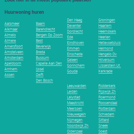
Huurwoning huren
Den Haag
Groningen
Aalsmeer
Baarn
Deventer
Haarlem
Alkmaar
Barendrecht
Dordrecht
Heemskerk
Almelo
Bergen Op Zoom
Ede
Heerlen
Almere
Best
Eindhoven
Hellevoetsluis
Amersfoort
Beverwijk
Emmen
Helmond
Amstelveen
Breda
Enschede
Hengelo Ov
Amsterdam
Bussum
Geleen
Hilversum
Apeldoorn
Capelle Aan Den
Gorinchem
IJsselstein Ut.
Arnhem
Ijssel
Gouda
Kerkrade
Assen
Delft
Den Bosch
Leeuwarden
Ridderkerk
Leiden
Rijswijk Zh
Lelystad
Roermond
Maastricht
Roosendaal
Meerssen
Rotterdam
Nieuwegein
Schiedam
Nijmegen
Sittard
Noordwijk Zh
Sneek
Oldenzaal
Soest