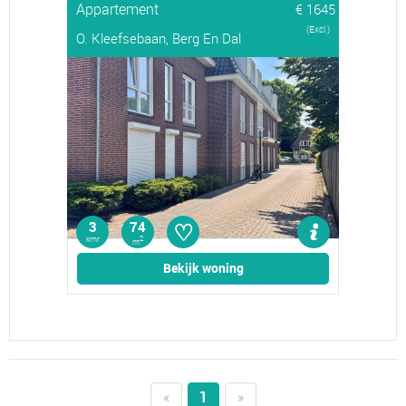
Appartement
€ 1645
(Excl.)
O. Kleefsebaan, Berg En Dal
♡
3
74
kmr
2
m
Bekijk woning
«
1
»