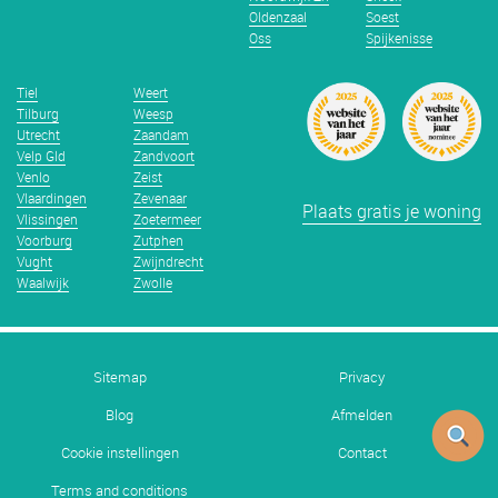
Oldenzaal
Soest
Oss
Spijkenisse
Tiel
Weert
Tilburg
Weesp
Utrecht
Zaandam
Velp Gld
Zandvoort
Venlo
Zeist
Vlaardingen
Zevenaar
Plaats gratis je woning
Vlissingen
Zoetermeer
Voorburg
Zutphen
Vught
Zwijndrecht
Waalwijk
Zwolle
Sitemap
Privacy
Blog
Afmelden
Cookie instellingen
Contact
Terms and conditions