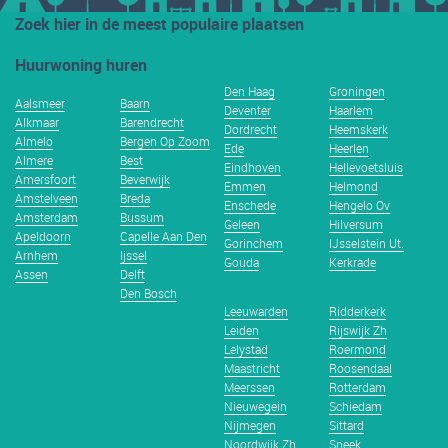
Zoek hier in de meest populaire plaatsen
Huurwoning huren
Den Haag
Groningen
Aalsmeer
Baarn
Deventer
Haarlem
Alkmaar
Barendrecht
Dordrecht
Heemskerk
Almelo
Bergen Op Zoom
Ede
Heerlen
Almere
Best
Eindhoven
Hellevoetsluis
Amersfoort
Beverwijk
Emmen
Helmond
Amstelveen
Breda
Enschede
Hengelo Ov
Amsterdam
Bussum
Geleen
Hilversum
Apeldoorn
Capelle Aan Den
Gorinchem
IJsselstein Ut.
Arnhem
Ijssel
Gouda
Kerkrade
Assen
Delft
Den Bosch
Leeuwarden
Ridderkerk
Leiden
Rijswijk Zh
Lelystad
Roermond
Maastricht
Roosendaal
Meerssen
Rotterdam
Nieuwegein
Schiedam
Nijmegen
Sittard
Noordwijk Zh
Sneek