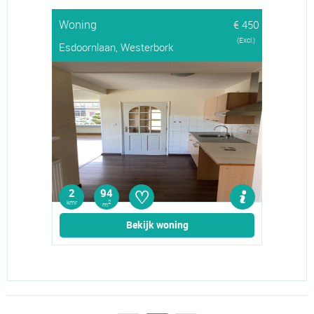
Woning
€ 450
(Excl.)
Esdoornlaan, Westerbork
♡
2
94
kmr
2
m
Bekijk woning