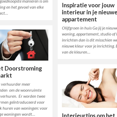
n goedkoopste manieren is om
Inspiratie voor jouw
ling en het gevoel van elke
interieur in je nieuw
rect…
appartement
Olijfgroen in huis Ga jij je nieuw
woning, appartement, studio of
inrichten dan is dit misschien w
nieuwe kleur voor je inrichting.
van de kleuren…
t Doorstroming
arkt
ls verhuurder meer
heden om de woonruimte
te verhuren. Er worden twee
rmen geïntroduceerd voor
ijk huren van woningen: voor
ige woningen wordt…
Interieurtips om het