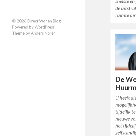
snelste e
de uitstra
ruimte di
© 2026
Direct Wonen Blog
.
Powered by
WordPress
.
Theme by
Anders Norén
.
De We
Huurm
U heeft a
mogelijk
tijdelijk 
nieuwe vo
het tijdel
zelfstand