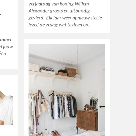
verjaardag van koning Willem-
Alexander groots en uitbundig
e
gevierd. Elk jaar weer opnieuw stel je
jezelf de vraag: wat te doen op…
e
 kamer
el jouw
 Één