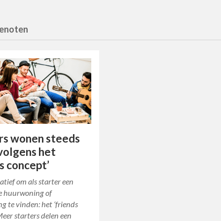
genoten
rs wonen steeds
volgens het
ds concept’
atief om als starter een
e huurwoning of
 te vinden: het ‘friends
Meer starters delen een