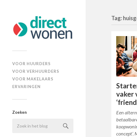
Tag: huis
VOOR HUURDERS
VOOR VERHUURDERS
VOOR MAKELAARS
Starte
ERVARINGEN
vaker 
‘frien
Een altern
Zoeken
betaalbar
koopwoning
concept’. 