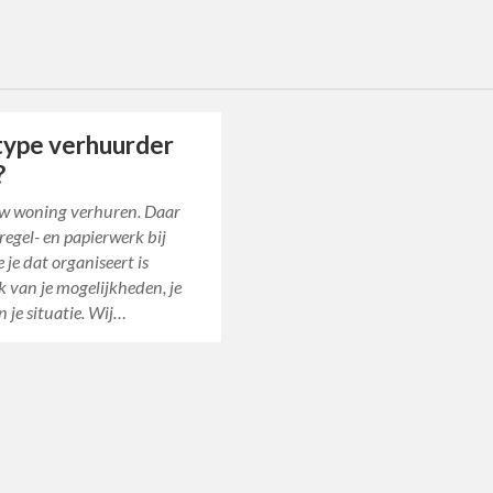
s
type verhuurder
?
ouw woning verhuren. Daar
regel- en papierwerk bij
e je dat organiseert is
k van je mogelijkheden, je
n je situatie. Wij…