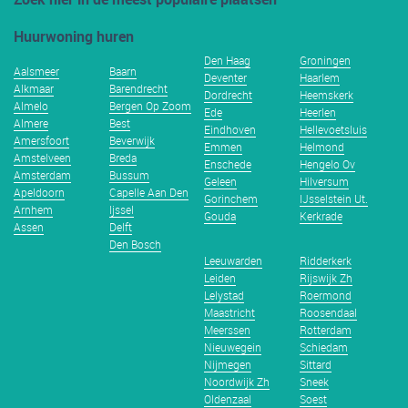
Huurwoning huren
Den Haag
Groningen
Aalsmeer
Baarn
Deventer
Haarlem
Alkmaar
Barendrecht
Dordrecht
Heemskerk
Almelo
Bergen Op Zoom
Ede
Heerlen
Almere
Best
Eindhoven
Hellevoetsluis
Amersfoort
Beverwijk
Emmen
Helmond
Amstelveen
Breda
Enschede
Hengelo Ov
Amsterdam
Bussum
Geleen
Hilversum
Apeldoorn
Capelle Aan Den
Gorinchem
IJsselstein Ut.
Arnhem
Ijssel
Gouda
Kerkrade
Assen
Delft
Den Bosch
Leeuwarden
Ridderkerk
Leiden
Rijswijk Zh
Lelystad
Roermond
Maastricht
Roosendaal
Meerssen
Rotterdam
Nieuwegein
Schiedam
Nijmegen
Sittard
Noordwijk Zh
Sneek
Oldenzaal
Soest