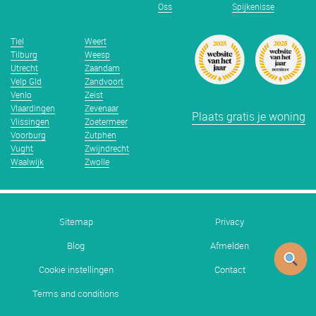
Oss
Spijkenisse
Tiel
Weert
Tilburg
Weesp
Utrecht
Zaandam
Velp Gld
Zandvoort
Venlo
Zeist
Vlaardingen
Zevenaar
Plaats gratis je woning
Vlissingen
Zoetermeer
Voorburg
Zutphen
Vught
Zwijndrecht
Waalwijk
Zwolle
Sitemap
Privacy
Blog
Afmelden
Cookie instellingen
Contact
Terms and conditions