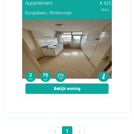
Appartement
€ 425
(Excl.)
Europalaan, Winterswijk
♡
2
70
kmr
2
m
Bekijk woning
«
1
»