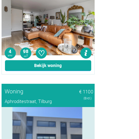
♡
4
98
kmr
2
m
Bekijk woning
Woning
€ 1100
(Excl.)
Aphroditestraat, Tilburg