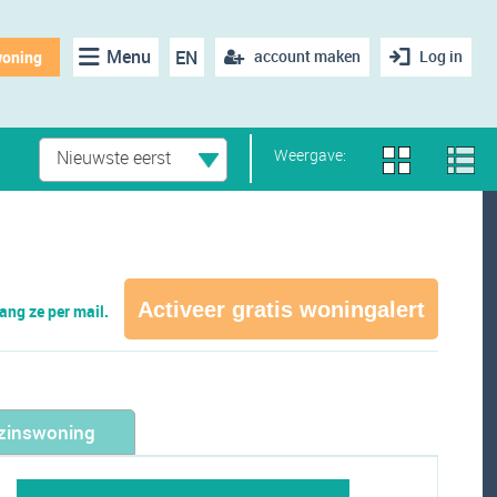
Menu
EN
account maken
Log in
woning
Weergave:
Nieuwste eerst
Activeer gratis woningalert
ng ze per mail.
zinswoning