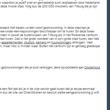
r waardoor je jezelf snel en gemakkelijk kunt verplaatsen door Nederland. 
n deze mooie stad. Volg dus de 200.000 inwoners van Tilburg die je zijn 
teraard niet kiezen uit één soort gezinswoning. In deze stad kan je 
 twee-onder-een-kapwoningen beschikbaar om te huren. En deze twee-
nden in zowel de buitenwijken van Tilburg als in het florerende centrum 
d huren. Dat is het grote voordeel van in zo’n grote stad huren, dan heb 
k 
appartementen
, 
studio’s
, 
kamers 
en 
huurwoningen 
verkrijgen. Veel 
, maar niks is minder waar. Buiten het centrum zijn er genoeg goedkope 
 gezinswoningen die je kunt verkrijgen, denk bijvoorbeeld aan 
Oosterhout
, 
een feit dat als je in de vrije sector gaat huren dat je keuze eenmaal 
jk dus de site van DirectWonen en besluit welke eengezinswoning jij wilt 