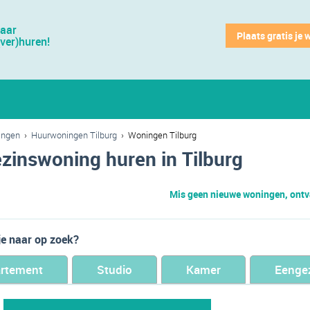
jaar
Plaats gratis je 
(ver)huren!
ingen
›
Huurwoningen Tilburg
›
Woningen Tilburg
zinswoning huren in Tilburg
Mis geen nieuwe woningen, ontva
je naar op zoek?
rtement
Studio
Kamer
Eenge