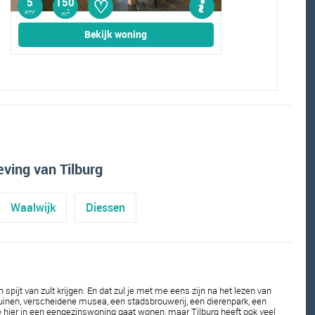
♡
5
150
kmr
2
m
Bekijk woning
ving van Tilburg
Waalwijk
Diessen
spijt van zult krijgen. En dat zul je met me eens zijn na het lezen van 
uinen, verscheidene musea, een stadsbrouwerij, een dierenpark, een 
 je hier in een eengezinswoning gaat wonen, maar Tilburg heeft ook veel 