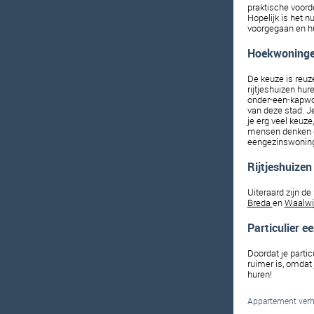
praktische voorde
Hopelijk is het n
voorgegaan en hu
Hoekwoningen
De keuze is reuze
rijtjeshuizen hu
onder-een-kapwoni
van deze stad. Je
je erg veel keuze
mensen denken da
eengezinswoninge
Rijtjeshuizen
Uiteraard zijn de
Breda 
en 
Waalwi
Particulier e
Doordat je partic
ruimer is, omdat 
huren!
Appartement verhu