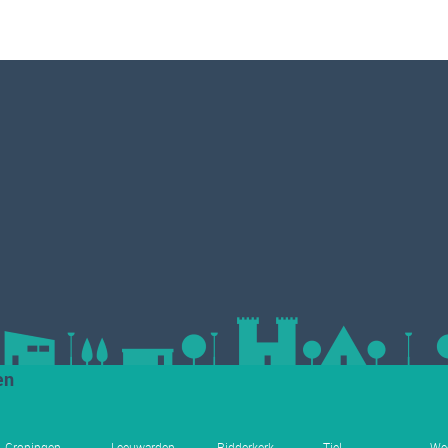
en
Groningen
Leeuwarden
Ridderkerk
Tiel
We