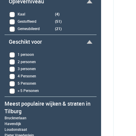
Opleverniveau
Kaal
(4)
Gestoffeerd
(51)
Gemeubileerd
(21)
Geschikt voor
1 persoon
2 personen
3 personen
4 Personen
5 Personen
> 5 Personen
Meest populaire wijken & straten in
Tilburg
Brucknerlaan
Havendijk
Loudonstraat
Pieter Vreedeplein