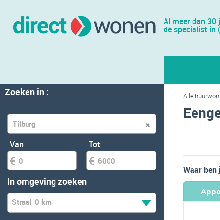
Al meer dan 30 
dé specialist in 
Zoeken in :
Alle huurwon
Eenge
Van
Tot
Waar ben 
In omgeving zoeken
Appa
Straal
0 km