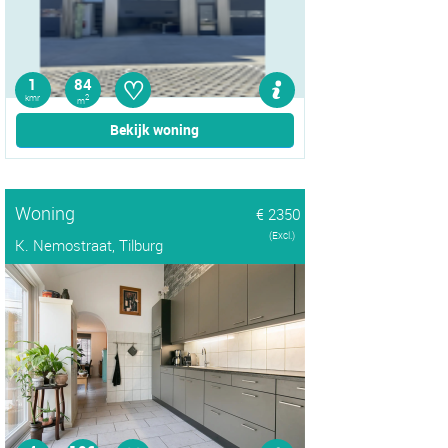
♡
1
84
kmr
2
m
Bekijk woning
Woning
€ 2350
(Excl.)
K. Nemostraat, Tilburg