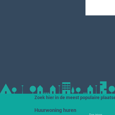
Zoek hier in de meest populaire plaats
Huurwoning huren
Den Haag