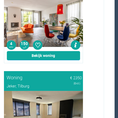
♡
4
150
kmr
2
m
Bekijk woning
Woning
€ 2350
(Excl.)
Jeker, Tilburg