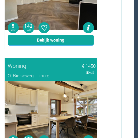
♡
5
142
kmr
2
m
Bekijk woning
Woning
€ 1450
(Excl.)
O. Rielseweg, Tilburg