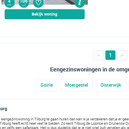
♡
4
106
kmr
2
m
Bekijk woning
«
1
»
Eengezinswoningen in de omge
Goirle
Moergestel
Oisterwijk
urg 
n eengezinswoning in Tilburg te gaan huren dan kan ik je verzekeren dat je er geen 
 Tilburg heeft echt heel veel te bieden. Zo kent Tilburg de Loonse en Drunense D
n zelfs een safaripark. Het is dus duidelijk dat je je niet snel zult vervelen als