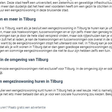
len. Deze stad heeft een universiteit, een ziekenhuis en geweldige infrastructuu
u meer dan duidelijk dat het heel veel voordelen heeft om een gezin te stichten i
ur een eengezinswoning in deze bruisende stad. 
 en meer in Tilburg 
 is Tilburg, want als je besluit een eengezinswoning in Tilburg te huren kan je ui
ren, maar ook hoekwoningen, tussenwoningen en er zijn zelfs meer dan genoeg
ngen kan je door de hele stad verspreid vinden, maar ook rijtjeshuizen kan je vi
 zult het al raden, je kan de hoekwoningen en tussenwoningen ook overal in de sta
, want bij de eengezinswoningen stopt het uiteraard ook niet. In Tilburg kan je oo
t als je wilt wonen in Tilburg dat er dan geen goedkope eengezinswoningen zijn
n en sommige eengezinswoningen die niet te duur zijn hebben zelfs een tuin. 
 in de omgeving van Tilburg 
 mooie eengezinswoningen niet exclusief voor Tilburg. In de omgeving zijn er ook
jk
.
en eengezinswoning huren in Tilburg 
ulier een eengezinswoning kunt huren in Tilburg heb je veel keuze. Het is namelijk 
je net iets meer betaald dan als je voor een sociale huurwoning zou kiezen. Beki
ren? Plaats gratis een advertentie