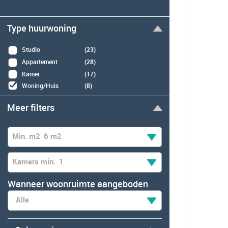
Type huurwoning
Studio
(23)
Appartement
(28)
Kamer
(17)
Woning/Huis
(8)
Meer filters
Min. m2
6 m2
Kamers min.
1
Wanneer woonruimte aangeboden
Alle