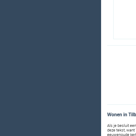
Wonen in Tilb
Als je besluit ee
deze tekst, want
eeuwenoude kerk e