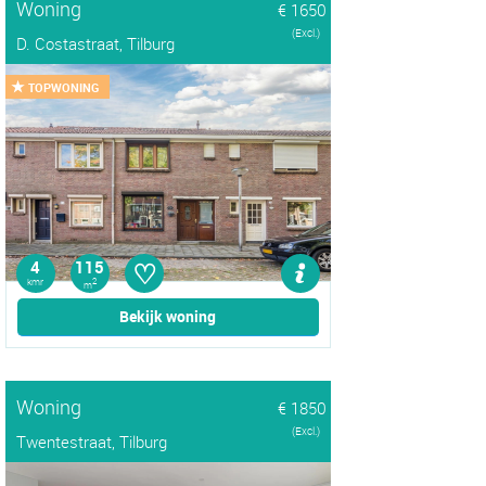
Woning
€ 1650
(Excl.)
D. Costastraat, Tilburg
TOPWONING
♡
4
115
kmr
2
m
Bekijk woning
Woning
€ 1850
(Excl.)
Twentestraat, Tilburg