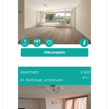
♡
7
167
rms
2
m
View property
Apartment
€ 900
(Excl.)
M. Peetstraat, Amstelveen