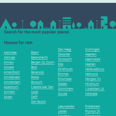
Search for the most popular places
Houses for rent
Den Haag
Groningen
Aalsmeer
Baarn
Deventer
Haarlem
Alkmaar
Barendrecht
Dordrecht
Heemskerk
Almelo
Bergen Op Zoom
Ede
Heerlen
Almere
Best
Eindhoven
Hellevoetsluis
Amersfoort
Beverwijk
Emmen
Helmond
Amstelveen
Breda
Enschede
Hengelo Ov
Amsterdam
Bussum
Geleen
Hilversum
Apeldoorn
Capelle Aan Den
Gorinchem
IJsselstein Ut.
Arnhem
Ijssel
Gouda
Kerkrade
Assen
Delft
Den Bosch
Leeuwarden
Ridderkerk
Leiden
Rijswijk Zh