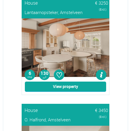
House
€ 3250
(Excl.)
Lantaarnopsteker, Amstelveen
♡
6
130
rms
2
m
View property
House
€ 3450
(Excl.)
O. Halfrond, Amstelveen