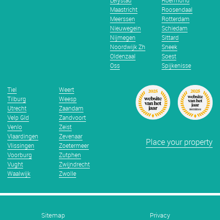
Lelystad
Roermond
Maastricht
Roosendaal
Meerssen
Rotterdam
Nieuwegein
Schiedam
Nijmegen
Sittard
Noordwijk Zh
Sneek
Oldenzaal
Soest
Oss
Spijkenisse
Tiel
Weert
Tilburg
Weesp
Utrecht
Zaandam
Velp Gld
Zandvoort
Venlo
Zeist
Vlaardingen
Zevenaar
Place your property
Vlissingen
Zoetermeer
Voorburg
Zutphen
Vught
Zwijndrecht
Waalwijk
Zwolle
Sitemap
Privacy