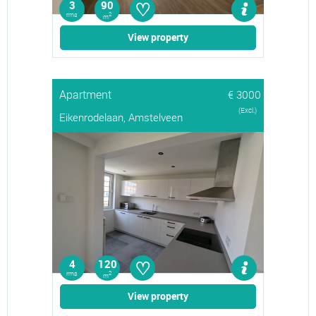
♡
3
90
rms
2
m
View property
Apartment
€ 3000
(Excl.)
Eikenrodelaan, Amstelveen
♡
4
120
rms
2
m
View property