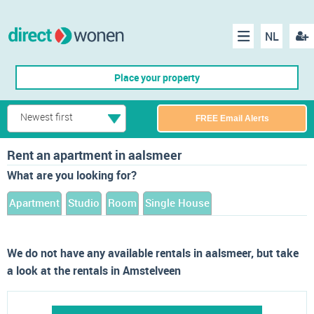
NL
Regis
Menu
Place your property
Newest first
FREE Email Alerts
Rent an apartment in aalsmeer
What are you looking for?
Apartment
Studio
Room
Single House
We do not have any available rentals in aalsmeer, but take
a look at the rentals in Amstelveen