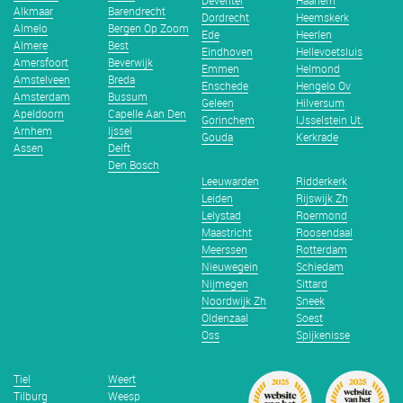
Deventer
Haarlem
Alkmaar
Barendrecht
Dordrecht
Heemskerk
Almelo
Bergen Op Zoom
Ede
Heerlen
Almere
Best
Eindhoven
Hellevoetsluis
Amersfoort
Beverwijk
Emmen
Helmond
Amstelveen
Breda
Enschede
Hengelo Ov
Amsterdam
Bussum
Geleen
Hilversum
Apeldoorn
Capelle Aan Den
Gorinchem
IJsselstein Ut.
Arnhem
Ijssel
Gouda
Kerkrade
Assen
Delft
Den Bosch
Leeuwarden
Ridderkerk
Leiden
Rijswijk Zh
Lelystad
Roermond
Maastricht
Roosendaal
Meerssen
Rotterdam
Nieuwegein
Schiedam
Nijmegen
Sittard
Noordwijk Zh
Sneek
Oldenzaal
Soest
Oss
Spijkenisse
Tiel
Weert
Tilburg
Weesp