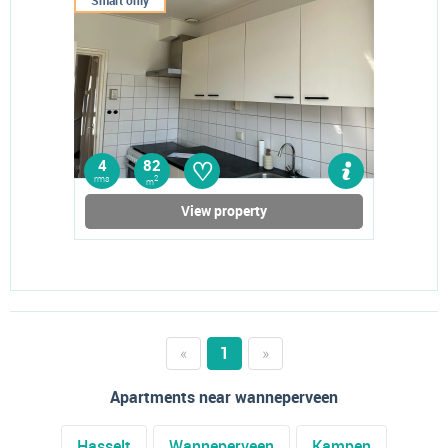
Smart only
♡
4
82
rms
2
m
View property
«
1
»
Apartments near wanneperveen
Hasselt
Wanneperveen
Kampen