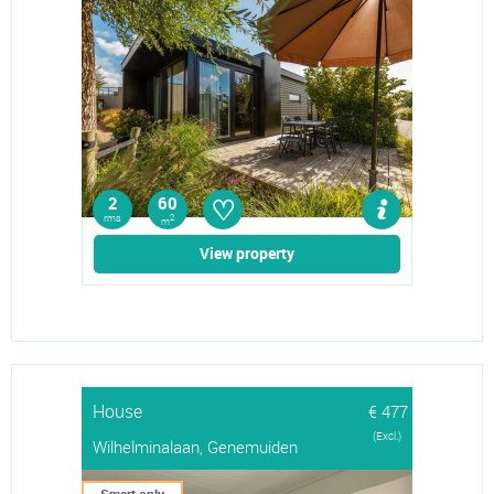
♡
2
60
rms
2
m
View property
House
€ 477
(Excl.)
Wilhelminalaan, Genemuiden