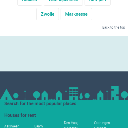
Zwolle
Marknesse
Back to the top
Search for the most popular places
Houses for rent
Den Haag
Groningen
Aalsmeer
Baarn