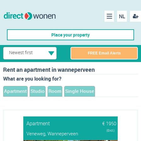
NL
Regis
Menu
Place your property
Newest first
FREE Email Alerts
Rent an apartment in wanneperveen
What are you looking for?
Apartment
Studio
Room
Single House
Apartment
€ 1950
(Excl.)
Veneweg, Wanneperveen