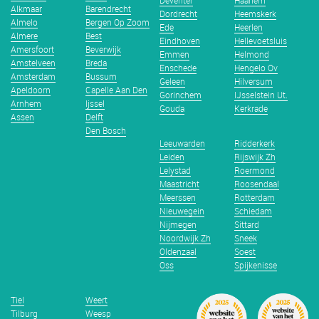
Deventer
Haarlem
Alkmaar
Barendrecht
Dordrecht
Heemskerk
Almelo
Bergen Op Zoom
Ede
Heerlen
Almere
Best
Eindhoven
Hellevoetsluis
Amersfoort
Beverwijk
Emmen
Helmond
Amstelveen
Breda
Enschede
Hengelo Ov
Amsterdam
Bussum
Geleen
Hilversum
Apeldoorn
Capelle Aan Den
Gorinchem
IJsselstein Ut.
Arnhem
Ijssel
Gouda
Kerkrade
Assen
Delft
Den Bosch
Leeuwarden
Ridderkerk
Leiden
Rijswijk Zh
Lelystad
Roermond
Maastricht
Roosendaal
Meerssen
Rotterdam
Nieuwegein
Schiedam
Nijmegen
Sittard
Noordwijk Zh
Sneek
Oldenzaal
Soest
Oss
Spijkenisse
Tiel
Weert
Tilburg
Weesp