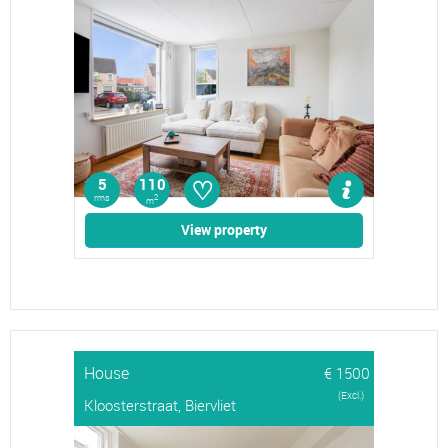
♡
5
110
rms
2
m
View property
House
€ 1500
(Excl.)
Kloosterstraat, Biervliet