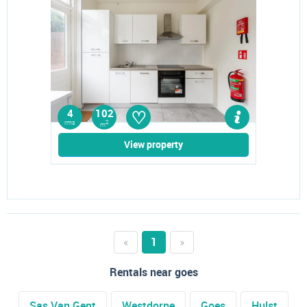
♡
4
102
rms
2
m
View property
«
1
»
Rentals near goes
Sas Van Gent
Westdorpe
Goes
Hulst