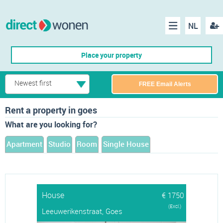
NL
Regis
Menu
Place your property
Newest first
FREE Email Alerts
Rent a property in goes
What are you looking for?
Apartment
Studio
Room
Single House
House
€ 1750
(Excl.)
Leeuwerikenstraat, Goes