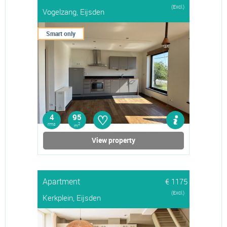
(Excl.)
Vogelzang, Eijsden
Smart only
♡
4
95
rms
2
m
View property
Apartment
€ 1175
(Excl.)
Kerkplein, Eijsden