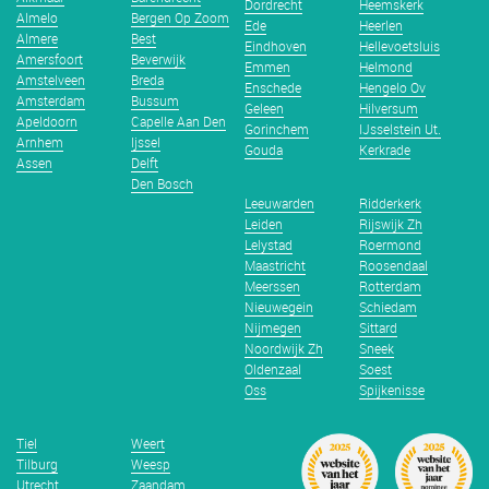
Dordrecht
Heemskerk
Almelo
Bergen Op Zoom
Ede
Heerlen
Almere
Best
Eindhoven
Hellevoetsluis
Amersfoort
Beverwijk
Emmen
Helmond
Amstelveen
Breda
Enschede
Hengelo Ov
Amsterdam
Bussum
Geleen
Hilversum
Apeldoorn
Capelle Aan Den
Gorinchem
IJsselstein Ut.
Arnhem
Ijssel
Gouda
Kerkrade
Assen
Delft
Den Bosch
Leeuwarden
Ridderkerk
Leiden
Rijswijk Zh
Lelystad
Roermond
Maastricht
Roosendaal
Meerssen
Rotterdam
Nieuwegein
Schiedam
Nijmegen
Sittard
Noordwijk Zh
Sneek
Oldenzaal
Soest
Oss
Spijkenisse
Tiel
Weert
Tilburg
Weesp
Utrecht
Zaandam