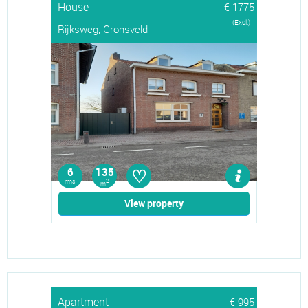
House
€ 1775
(Excl.)
Rijksweg, Gronsveld
♡
6
135
rms
2
m
View property
Apartment
€ 995