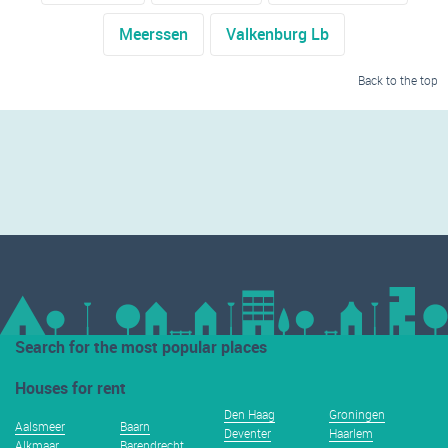
Meerssen
Valkenburg Lb
Back to the top
Search for the most popular places
Houses for rent
Den Haag
Groningen
Aalsmeer
Baarn
Deventer
Haarlem
Alkmaar
Barendrecht