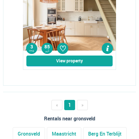
♡
3
85
rms
2
m
View property
«
1
»
Rentals near gronsveld
Gronsveld
Maastricht
Berg En Terblijt