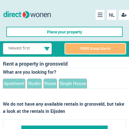
NL
Regis
Menu
Place your property
Newest first
FREE Email Alerts
Rent a property in gronsveld
What are you looking for?
Apartment
Studio
Room
Single House
We do not have any available rentals in gronsveld, but take
a look at the rentals in Eijsden