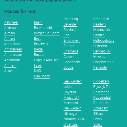
Houses for rent
Den Haag
Groningen
Aalsmeer
Baarn
Deventer
Haarlem
Alkmaar
Barendrecht
Dordrecht
Heemskerk
Almelo
Bergen Op Zoom
Ede
Heerlen
Almere
Best
Eindhoven
Hellevoetsluis
Amersfoort
Beverwijk
Emmen
Helmond
Amstelveen
Breda
Enschede
Hengelo Ov
Amsterdam
Bussum
Geleen
Hilversum
Apeldoorn
Capelle Aan Den
Gorinchem
IJsselstein Ut.
Arnhem
Ijssel
Gouda
Kerkrade
Assen
Delft
Den Bosch
Leeuwarden
Ridderkerk
Leiden
Rijswijk Zh
Lelystad
Roermond
Maastricht
Roosendaal
Meerssen
Rotterdam
Nieuwegein
Schiedam
Nijmegen
Sittard
Noordwijk Zh
Sneek
Oldenzaal
Soest