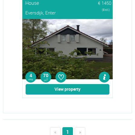
House
€ 1450
(Excl.)
Eversdijk, Enter
♡
4
70
rms
2
m
View property
«
1
»