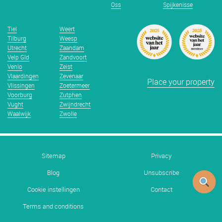
Oss
Spijkenisse
Tiel
Weert
Tilburg
Weesp
Utrecht
Zaandam
Velp Gld
Zandvoort
Venlo
Zeist
Vlaardingen
Zevenaar
Place your property
Vlissingen
Zoetermeer
Voorburg
Zutphen
Vught
Zwijndrecht
Waalwijk
Zwolle
Sitemap
Privacy
Blog
Unsubscribe
Cookie instellingen
Contact
Terms and conditions