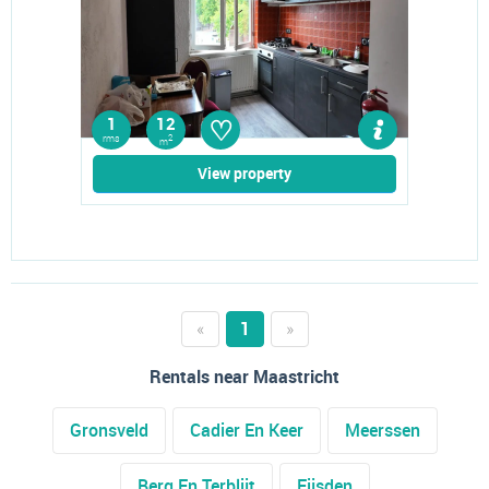
♡
1
12
rms
2
m
View property
«
1
»
Rentals near Maastricht
Gronsveld
Cadier En Keer
Meerssen
Berg En Terblijt
Eijsden