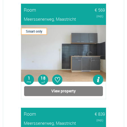
Room
€ 569
(Incl.)
Meerssenerweg, Maastricht
Smart only
♡
1
18
rms
2
m
View property
Room
€ 839
(Incl.)
Meerssenerweg, Maastricht