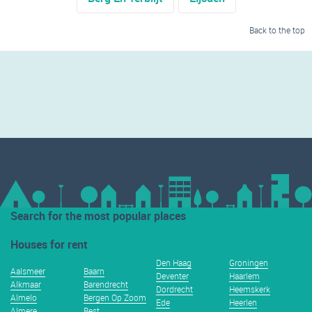
Back to the top
Search for the most popular places
Houses for rent
Den Haag
Groningen
Aalsmeer
Baarn
Deventer
Haarlem
Alkmaar
Barendrecht
Dordrecht
Heemskerk
Almelo
Bergen Op Zoom
Ede
Heerlen
Almere
Best