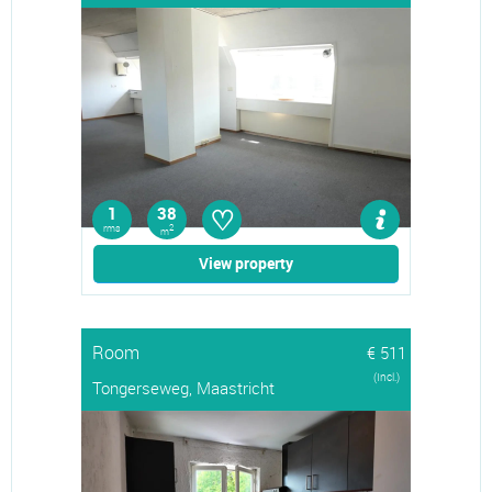
♡
1
38
rms
2
m
View property
Room
€ 511
(Incl.)
Tongerseweg, Maastricht