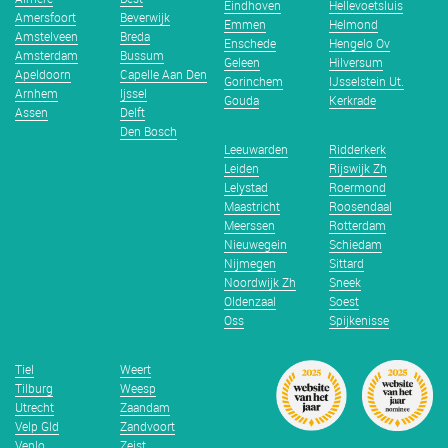
Eindhoven
Hellevoetsluis
Amersfoort
Beverwijk
Emmen
Helmond
Amstelveen
Breda
Enschede
Hengelo Ov
Amsterdam
Bussum
Geleen
Hilversum
Apeldoorn
Capelle Aan Den
Gorinchem
IJsselstein Ut.
Arnhem
Ijssel
Gouda
Kerkrade
Assen
Delft
Den Bosch
Leeuwarden
Ridderkerk
Leiden
Rijswijk Zh
Lelystad
Roermond
Maastricht
Roosendaal
Meerssen
Rotterdam
Nieuwegein
Schiedam
Nijmegen
Sittard
Noordwijk Zh
Sneek
Oldenzaal
Soest
Oss
Spijkenisse
Tiel
Weert
Tilburg
Weesp
Utrecht
Zaandam
Velp Gld
Zandvoort
Venlo
Zeist