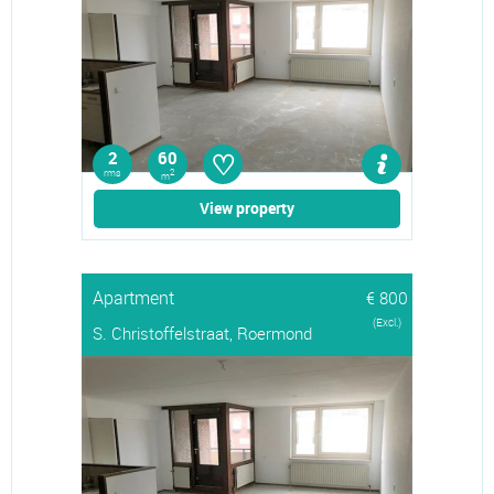
♡
2
60
rms
2
m
View property
Apartment
€ 800
(Excl.)
S. Christoffelstraat, Roermond