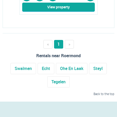
View property
«
1
»
Rentals near Roermond
Swalmen
Echt
Ohe En Laak
Steyl
Tegelen
Back to the top