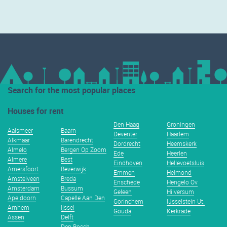
Search for the most popular places
Houses for rent
Den Haag
Groningen
Aalsmeer
Baarn
Deventer
Haarlem
Alkmaar
Barendrecht
Dordrecht
Heemskerk
Almelo
Bergen Op Zoom
Ede
Heerlen
Almere
Best
Eindhoven
Hellevoetsluis
Amersfoort
Beverwijk
Emmen
Helmond
Amstelveen
Breda
Enschede
Hengelo Ov
Amsterdam
Bussum
Geleen
Hilversum
Apeldoorn
Capelle Aan Den
Gorinchem
IJsselstein Ut.
Arnhem
Ijssel
Gouda
Kerkrade
Assen
Delft
Den Bosch