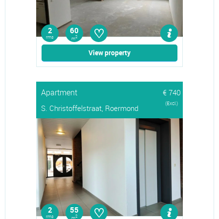
♡
2
60
rms
2
m
View property
Apartment
€ 740
(Excl.)
S. Christoffelstraat, Roermond
♡
2
55
rms
2
m