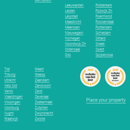
Leeuwarden
Ridderkerk
Leiden
Rijswijk Zh
Lelystad
Roermond
Maastricht
Roosendaal
Meerssen
Rotterdam
Nieuwegein
Schiedam
Nijmegen
Sittard
Noordwijk Zh
Sneek
Oldenzaal
Soest
Oss
Spijkenisse
Tiel
Weert
Tilburg
Weesp
Utrecht
Zaandam
Velp Gld
Zandvoort
Venlo
Zeist
Vlaardingen
Zevenaar
Place your property
Vlissingen
Zoetermeer
Voorburg
Zutphen
Vught
Zwijndrecht
Waalwijk
Zwolle