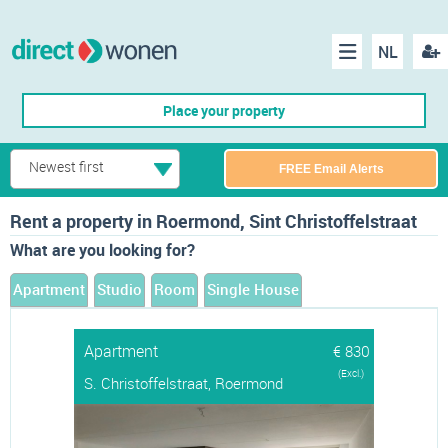
NL
Regis
Menu
Place your property
Newest first
FREE Email Alerts
Rent a property in Roermond, Sint Christoffelstraat
What are you looking for?
Apartment
Studio
Room
Single House
Apartment
€ 830
(Excl.)
S. Christoffelstraat, Roermond