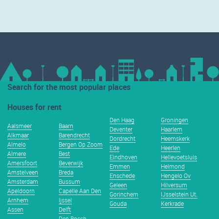
Search for the most popular places
Houses for rent
Den Haag
Groningen
Aalsmeer
Baarn
Deventer
Haarlem
Alkmaar
Barendrecht
Dordrecht
Heemskerk
Almelo
Bergen Op Zoom
Ede
Heerlen
Almere
Best
Eindhoven
Hellevoetsluis
Amersfoort
Beverwijk
Emmen
Helmond
Amstelveen
Breda
Enschede
Hengelo Ov
Amsterdam
Bussum
Geleen
Hilversum
Apeldoorn
Capelle Aan Den
Gorinchem
IJsselstein Ut.
Arnhem
Ijssel
Gouda
Kerkrade
Assen
Delft
Den Bosch