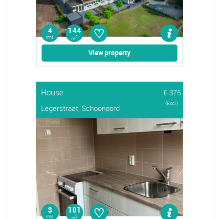
♡
4
144
rms
2
m
View property
House
€ 375
(Excl.)
Legerstraat, Schoonoord
♡
3
101
rms
2
m