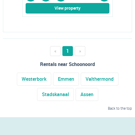
View property
«
1
»
Rentals near Schoonoord
Westerbork
Emmen
Valthermond
Stadskanaal
Assen
Back to the top