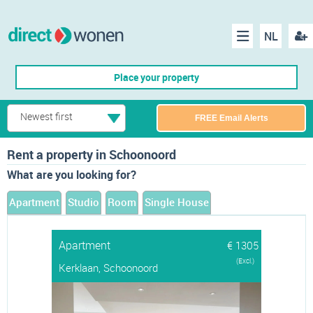
NL
Regis
Menu
Place your property
Newest first
FREE Email Alerts
Rent a property in Schoonoord
What are you looking for?
Apartment
Studio
Room
Single House
Apartment
€ 1305
(Excl.)
Kerklaan, Schoonoord