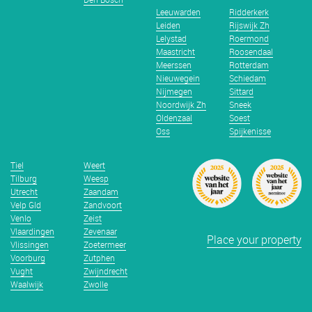
Leeuwarden
Ridderkerk
Leiden
Rijswijk Zh
Lelystad
Roermond
Maastricht
Roosendaal
Meerssen
Rotterdam
Nieuwegein
Schiedam
Nijmegen
Sittard
Noordwijk Zh
Sneek
Oldenzaal
Soest
Oss
Spijkenisse
Tiel
Weert
Tilburg
Weesp
Utrecht
Zaandam
Velp Gld
Zandvoort
Venlo
Zeist
Vlaardingen
Zevenaar
Place your property
Vlissingen
Zoetermeer
Voorburg
Zutphen
Vught
Zwijndrecht
Waalwijk
Zwolle