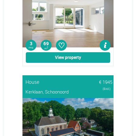
♡
3
69
rms
2
m
View property
House
€ 1945
(Excl.)
Kerklaan, Schoonoord