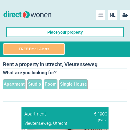
NL
Regis
Menu
Place your property
FREE Email Alerts
Rent a property in utrecht, Vleutenseweg
What are you looking for?
Apartment
Studio
Room
Single House
Apartment
€ 1900
(Excl.)
Vleutenseweg, Utrecht