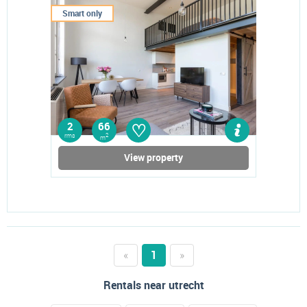
Smart only
♡
2
66
rms
2
m
View property
«
1
»
Rentals near utrecht