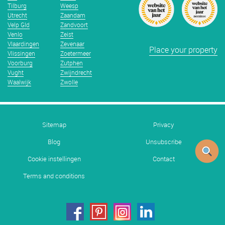
Tilburg
Weesp
Utrecht
Zaandam
Velp Gld
Zandvoort
Venlo
Zeist
Vlaardingen
Zevenaar
Place your property
Vlissingen
Zoetermeer
Voorburg
Zutphen
Vught
Zwijndrecht
Waalwijk
Zwolle
Sitemap
Privacy
Blog
Unsubscribe
Cookie instellingen
Contact
Terms and conditions