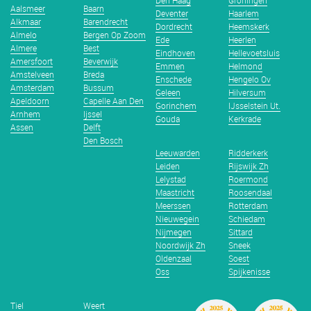
Den Haag
Groningen
Aalsmeer
Baarn
Deventer
Haarlem
Alkmaar
Barendrecht
Dordrecht
Heemskerk
Almelo
Bergen Op Zoom
Ede
Heerlen
Almere
Best
Eindhoven
Hellevoetsluis
Amersfoort
Beverwijk
Emmen
Helmond
Amstelveen
Breda
Enschede
Hengelo Ov
Amsterdam
Bussum
Geleen
Hilversum
Apeldoorn
Capelle Aan Den
Gorinchem
IJsselstein Ut.
Arnhem
Ijssel
Gouda
Kerkrade
Assen
Delft
Den Bosch
Leeuwarden
Ridderkerk
Leiden
Rijswijk Zh
Lelystad
Roermond
Maastricht
Roosendaal
Meerssen
Rotterdam
Nieuwegein
Schiedam
Nijmegen
Sittard
Noordwijk Zh
Sneek
Oldenzaal
Soest
Oss
Spijkenisse
Tiel
Weert