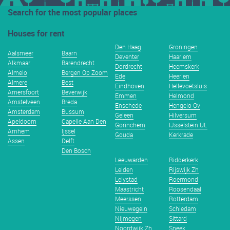
Search for the most popular places
Houses for rent
Den Haag
Groningen
Aalsmeer
Baarn
Deventer
Haarlem
Alkmaar
Barendrecht
Dordrecht
Heemskerk
Almelo
Bergen Op Zoom
Ede
Heerlen
Almere
Best
Eindhoven
Hellevoetsluis
Amersfoort
Beverwijk
Emmen
Helmond
Amstelveen
Breda
Enschede
Hengelo Ov
Amsterdam
Bussum
Geleen
Hilversum
Apeldoorn
Capelle Aan Den
Gorinchem
IJsselstein Ut.
Arnhem
Ijssel
Gouda
Kerkrade
Assen
Delft
Den Bosch
Leeuwarden
Ridderkerk
Leiden
Rijswijk Zh
Lelystad
Roermond
Maastricht
Roosendaal
Meerssen
Rotterdam
Nieuwegein
Schiedam
Nijmegen
Sittard
Noordwijk Zh
Sneek