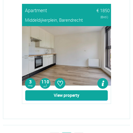
Apartment
€ 1850
(Excl.)
Middeldijkerplein, Barendrecht
♡
3
110
rms
2
m
View property