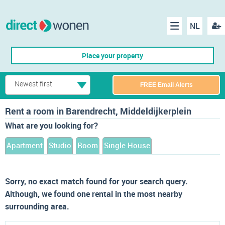
NL
Regis
Menu
Place your property
Newest first
FREE Email Alerts
Rent a room in Barendrecht, Middeldijkerplein
What are you looking for?
Apartment
Studio
Room
Single House
Sorry, no exact match found for your search query.
Although, we found one rental in the most nearby
surrounding area.