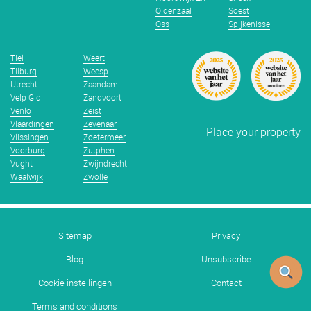
Oldenzaal
Soest
Oss
Spijkenisse
Tiel
Weert
Tilburg
Weesp
Utrecht
Zaandam
Velp Gld
Zandvoort
Venlo
Zeist
Vlaardingen
Zevenaar
Place your property
Vlissingen
Zoetermeer
Voorburg
Zutphen
Vught
Zwijndrecht
Waalwijk
Zwolle
Sitemap
Privacy
Blog
Unsubscribe
Cookie instellingen
Contact
Terms and conditions