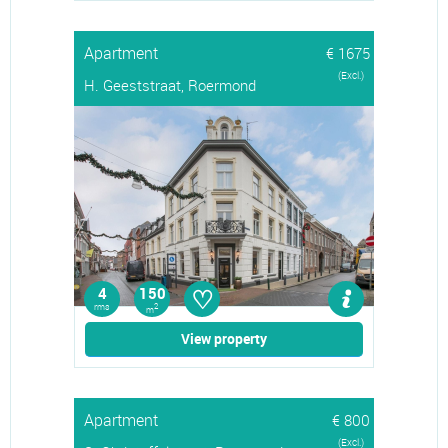
Apartment
€ 1675
(Excl.)
H. Geeststraat, Roermond
♡
4
150
rms
2
m
View property
Apartment
€ 800
(Excl.)