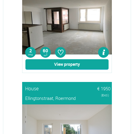
♡
2
60
rms
2
m
View property
House
€ 1950
(Excl.)
Ellingtonstraat, Roermond