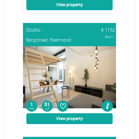
View property
Studio
€ 1152
(Excl.)
Bergstraat, Roermond
♡
1
51
rms
2
m
View property