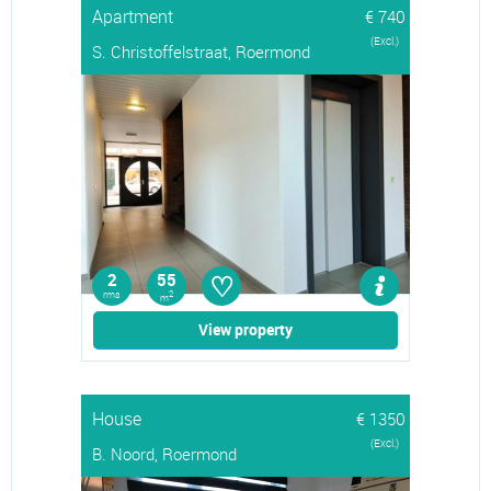
Apartment
€ 740
(Excl.)
S. Christoffelstraat, Roermond
♡
2
55
rms
2
m
View property
House
€ 1350
(Excl.)
B. Noord, Roermond