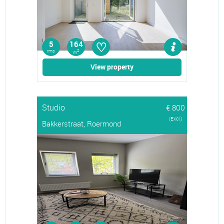
♡
5
164
rms
2
m
View property
Studio
€ 800
(Excl.)
Bakkerstraat, Roermond