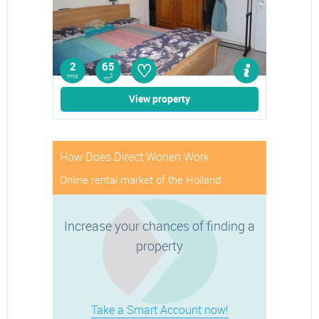
♡
2
65
rms
2
m
View property
How Does Direct Wonen Work
Online rental market of the Holland
Increase your chances of finding a
property
Take a Smart Account now!