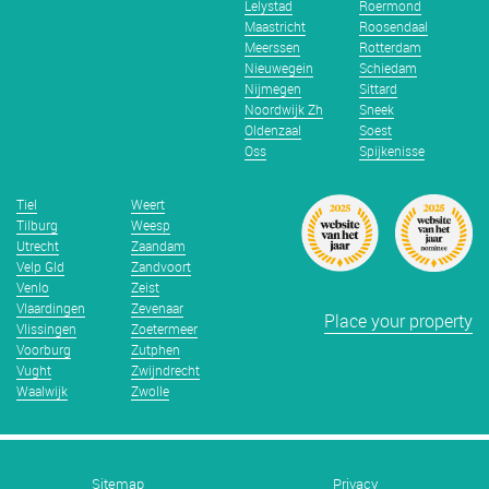
Lelystad
Roermond
Maastricht
Roosendaal
Meerssen
Rotterdam
Nieuwegein
Schiedam
Nijmegen
Sittard
Noordwijk Zh
Sneek
Oldenzaal
Soest
Oss
Spijkenisse
Tiel
Weert
Tilburg
Weesp
Utrecht
Zaandam
Velp Gld
Zandvoort
Venlo
Zeist
Vlaardingen
Zevenaar
Place your property
Vlissingen
Zoetermeer
Voorburg
Zutphen
Vught
Zwijndrecht
Waalwijk
Zwolle
Sitemap
Privacy