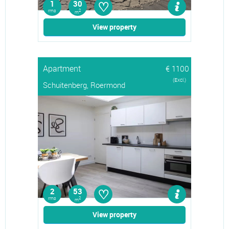
♡
1
30
rms
2
m
View property
Apartment
€ 1100
(Excl.)
Schuitenberg, Roermond
♡
2
53
rms
2
m
View property