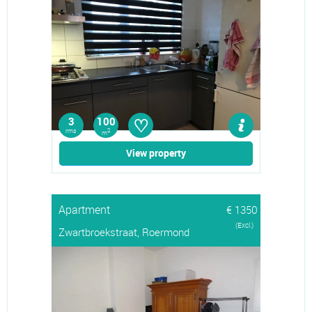
♡
3
100
rms
2
m
View property
Apartment
€ 1350
(Excl.)
Zwartbroekstraat, Roermond