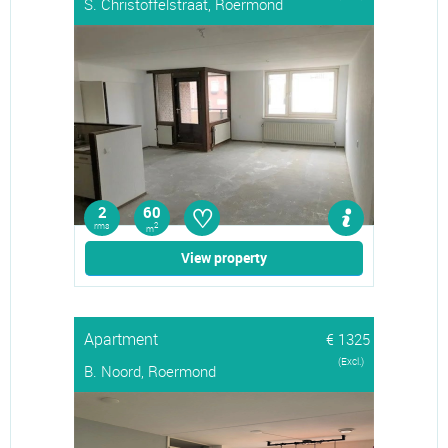
S. Christoffelstraat, Roermond
♡
2
60
rms
2
m
View property
Apartment
€ 1325
(Excl.)
B. Noord, Roermond