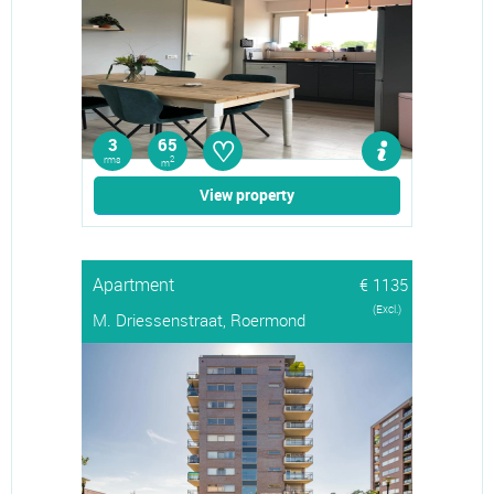
♡
3
65
rms
2
m
View property
Apartment
€ 1135
(Excl.)
M. Driessenstraat, Roermond