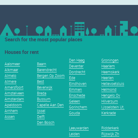
Search for the most popular places
Houses for rent
Den Haag
Groningen
Aalsmeer
Baarn
Deventer
Haarlem
Alkmaar
Barendrecht
Dordrecht
Heemskerk
Almelo
Bergen Op Zoom
Ede
Heerlen
Almere
Best
Eindhoven
Hellevoetsluis
Amersfoort
Beverwijk
Emmen
Helmond
Amstelveen
Breda
Enschede
Hengelo Ov
Amsterdam
Bussum
Geleen
Hilversum
Apeldoorn
Capelle Aan Den
Gorinchem
IJsselstein Ut.
Arnhem
Ijssel
Gouda
Kerkrade
Assen
Delft
Den Bosch
Leeuwarden
Ridderkerk
Leiden
Rijswijk Zh