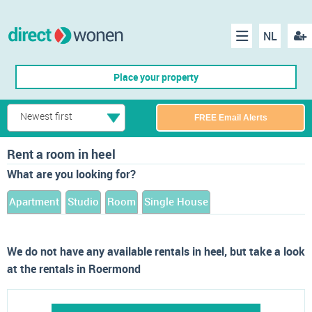
NL
Regis
Menu
Place your property
Newest first
FREE Email Alerts
Rent a room in heel
What are you looking for?
Apartment
Studio
Room
Single House
We do not have any available rentals in heel, but take a look
at the rentals in Roermond