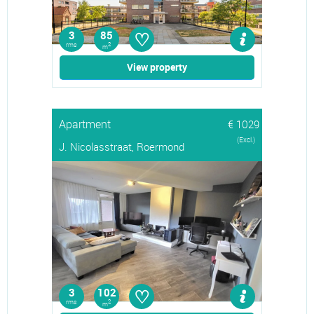
♡
3
85
rms
2
m
View property
Apartment
€ 1029
(Excl.)
J. Nicolasstraat, Roermond
♡
3
102
rms
2
m