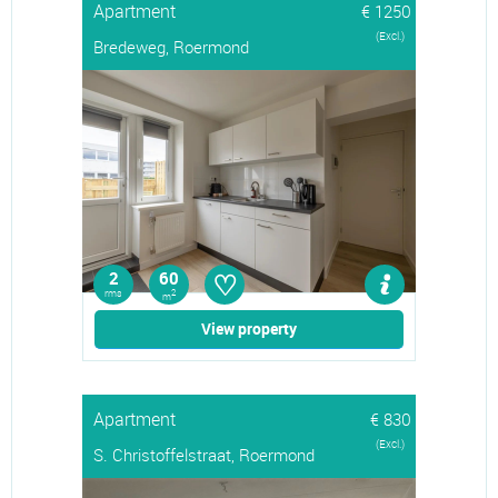
Apartment
€ 1250
(Excl.)
Bredeweg, Roermond
♡
2
60
rms
2
m
View property
Apartment
€ 830
(Excl.)
S. Christoffelstraat, Roermond