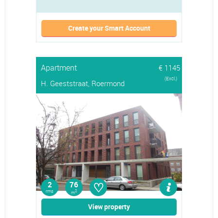
Create your Smart Account
Apartment
€ 1145
(Excl.)
H. Geeststraat, Roermond
♡
2
76
rms
2
m
View property