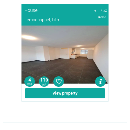
House
€ 1750
(Excl.)
Lemoenappel, Lith
♡
4
110
rms
2
m
View property