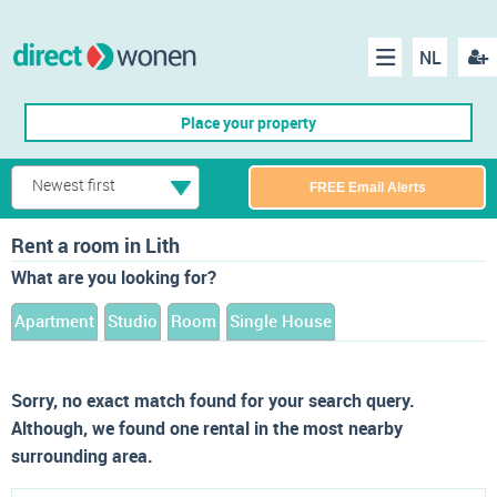
NL
Regis
Menu
Place your property
Newest first
FREE Email Alerts
Rent a room in Lith
What are you looking for?
Apartment
Studio
Room
Single House
Sorry, no exact match found for your search query.
Although, we found one rental in the most nearby
surrounding area.