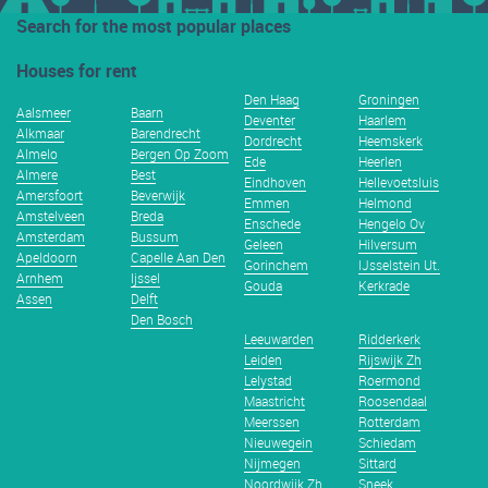
Search for the most popular places
Houses for rent
Den Haag
Groningen
Aalsmeer
Baarn
Deventer
Haarlem
Alkmaar
Barendrecht
Dordrecht
Heemskerk
Almelo
Bergen Op Zoom
Ede
Heerlen
Almere
Best
Eindhoven
Hellevoetsluis
Amersfoort
Beverwijk
Emmen
Helmond
Amstelveen
Breda
Enschede
Hengelo Ov
Amsterdam
Bussum
Geleen
Hilversum
Apeldoorn
Capelle Aan Den
Gorinchem
IJsselstein Ut.
Arnhem
Ijssel
Gouda
Kerkrade
Assen
Delft
Den Bosch
Leeuwarden
Ridderkerk
Leiden
Rijswijk Zh
Lelystad
Roermond
Maastricht
Roosendaal
Meerssen
Rotterdam
Nieuwegein
Schiedam
Nijmegen
Sittard
Noordwijk Zh
Sneek