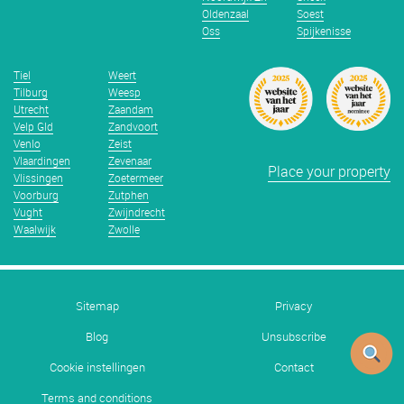
Oldenzaal
Soest
Oss
Spijkenisse
Tiel
Weert
Tilburg
Weesp
Utrecht
Zaandam
Velp Gld
Zandvoort
Venlo
Zeist
Vlaardingen
Zevenaar
Place your property
Vlissingen
Zoetermeer
Voorburg
Zutphen
Vught
Zwijndrecht
Waalwijk
Zwolle
Sitemap
Privacy
Blog
Unsubscribe
Cookie instellingen
Contact
Terms and conditions