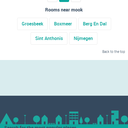
Rooms near mook
Groesbeek
Boxmeer
Berg En Dal
Sint Anthonis
Nijmegen
Back to the top
Search for the most popular places