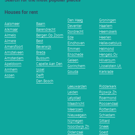
Houses for rent
Den Haag
Groningen
Aalsmeer
Baarn
Deventer
Haarlem
Alkmaar
Barendrecht
Dordrecht
Heemskerk
Almelo
Bergen Op Zoom
Ede
Heerlen
Almere
Best
Eindhoven
Hellevoetsluis
Amersfoort
Beverwijk
Emmen
Helmond
Amstelveen
Breda
Enschede
Hengelo Ov
Amsterdam
Bussum
Geleen
Hilversum
Apeldoorn
Capelle Aan Den
Gorinchem
IJsselstein Ut.
Arnhem
Ijssel
Gouda
Kerkrade
Assen
Delft
Den Bosch
Leeuwarden
Ridderkerk
Leiden
Rijswijk Zh
Lelystad
Roermond
Maastricht
Roosendaal
Meerssen
Rotterdam
Nieuwegein
Schiedam
Nijmegen
Sittard
Noordwijk Zh
Sneek
Oldenzaal
Soest