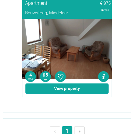
Apartment
€ 975
(Excl.)
Bouwsteeg, Middelaar
♡
4
95
rms
2
m
View property
«
1
»