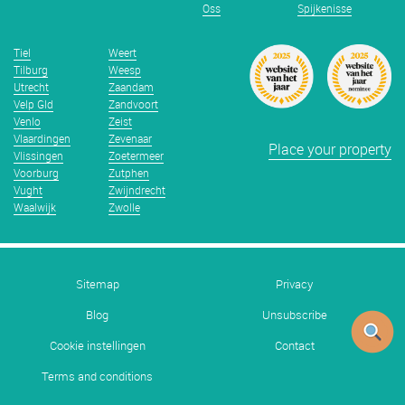
Oss
Spijkenisse
Tiel
Weert
Tilburg
Weesp
Utrecht
Zaandam
Velp Gld
Zandvoort
Venlo
Zeist
Vlaardingen
Zevenaar
Place your property
Vlissingen
Zoetermeer
Voorburg
Zutphen
Vught
Zwijndrecht
Waalwijk
Zwolle
Sitemap
Privacy
Blog
Unsubscribe
Cookie instellingen
Contact
Terms and conditions