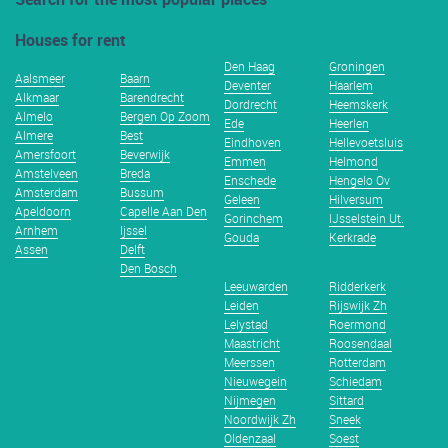
Houses for rent
Den Haag
Groningen
Aalsmeer
Baarn
Deventer
Haarlem
Alkmaar
Barendrecht
Dordrecht
Heemskerk
Almelo
Bergen Op Zoom
Ede
Heerlen
Almere
Best
Eindhoven
Hellevoetsluis
Amersfoort
Beverwijk
Emmen
Helmond
Amstelveen
Breda
Enschede
Hengelo Ov
Amsterdam
Bussum
Geleen
Hilversum
Apeldoorn
Capelle Aan Den
Gorinchem
IJsselstein Ut.
Arnhem
Ijssel
Gouda
Kerkrade
Assen
Delft
Den Bosch
Leeuwarden
Ridderkerk
Leiden
Rijswijk Zh
Lelystad
Roermond
Maastricht
Roosendaal
Meerssen
Rotterdam
Nieuwegein
Schiedam
Nijmegen
Sittard
Noordwijk Zh
Sneek
Oldenzaal
Soest