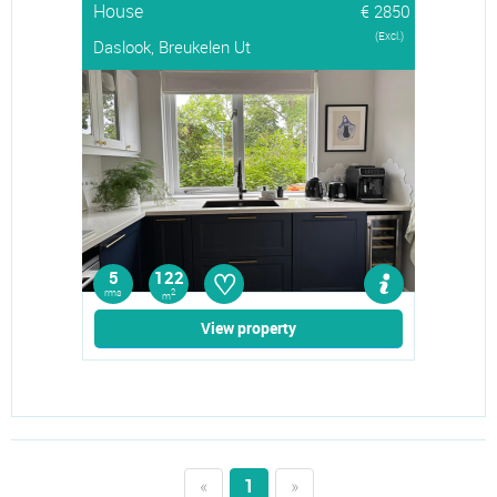
House
€ 2850
(Excl.)
Daslook, Breukelen Ut
♡
5
122
rms
2
m
View property
«
1
»