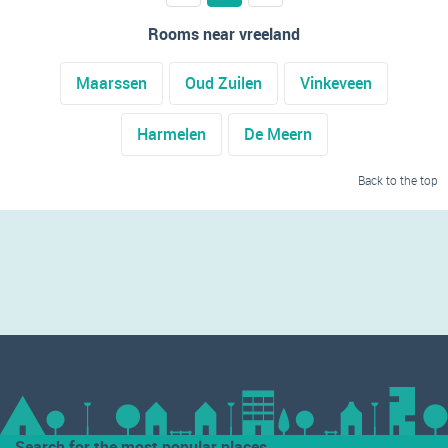
Rooms near vreeland
Maarssen
Oud Zuilen
Vinkeveen
Harmelen
De Meern
Back to the top
Search for the most popular places