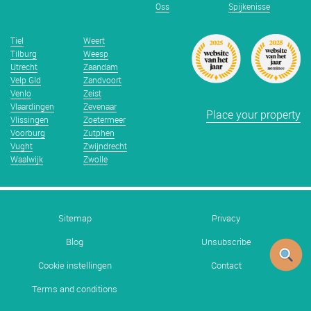
Oss
Spijkenisse
Tiel
Weert
Tilburg
Weesp
Utrecht
Zaandam
Velp Gld
Zandvoort
Venlo
Zeist
Vlaardingen
Zevenaar
Place your property
Vlissingen
Zoetermeer
Voorburg
Zutphen
Vught
Zwijndrecht
Waalwijk
Zwolle
Sitemap
Privacy
Blog
Unsubscribe
Cookie instellingen
Contact
Terms and conditions