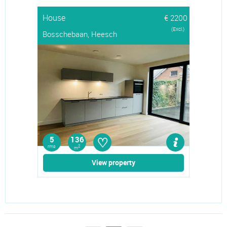
House
€ 2200
(Excl.)
Bosschebaan, Heesch
♡
5
136
rms
2
m
View property