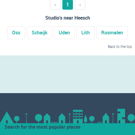
«
1
»
Studio's near Heesch
Oss
Schaijk
Uden
Lith
Rosmalen
Back to the top
Search for the most popular places