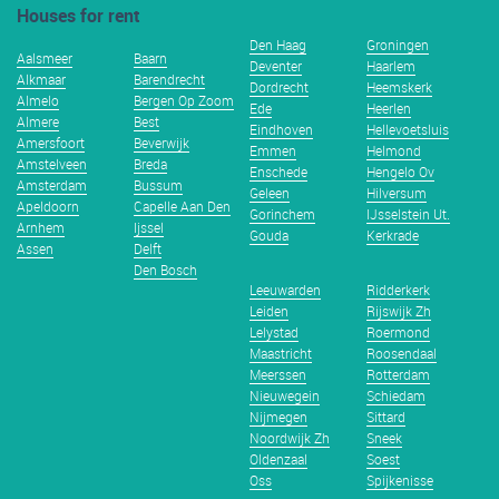
Houses for rent
Den Haag
Groningen
Aalsmeer
Baarn
Deventer
Haarlem
Alkmaar
Barendrecht
Dordrecht
Heemskerk
Almelo
Bergen Op Zoom
Ede
Heerlen
Almere
Best
Eindhoven
Hellevoetsluis
Amersfoort
Beverwijk
Emmen
Helmond
Amstelveen
Breda
Enschede
Hengelo Ov
Amsterdam
Bussum
Geleen
Hilversum
Apeldoorn
Capelle Aan Den
Gorinchem
IJsselstein Ut.
Arnhem
Ijssel
Gouda
Kerkrade
Assen
Delft
Den Bosch
Leeuwarden
Ridderkerk
Leiden
Rijswijk Zh
Lelystad
Roermond
Maastricht
Roosendaal
Meerssen
Rotterdam
Nieuwegein
Schiedam
Nijmegen
Sittard
Noordwijk Zh
Sneek
Oldenzaal
Soest
Oss
Spijkenisse