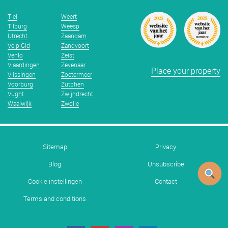
Tiel
Weert
Tilburg
Weesp
Utrecht
Zaandam
Velp Gld
Zandvoort
Venlo
Zeist
Vlaardingen
Zevenaar
Place your property
Vlissingen
Zoetermeer
Voorburg
Zutphen
Vught
Zwijndrecht
Waalwijk
Zwolle
Sitemap
Privacy
Blog
Unsubscribe
Cookie instellingen
Contact
Terms and conditions