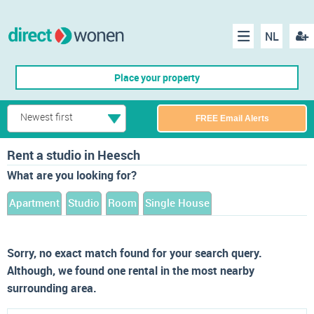
NL
Regis
Menu
Place your property
Newest first
FREE Email Alerts
Rent a studio in Heesch
What are you looking for?
Apartment
Studio
Room
Single House
Sorry, no exact match found for your search query.
Although, we found one rental in the most nearby
surrounding area.