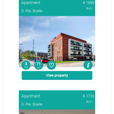
Apartment
€ 1695
(Excl.)
D. Rik, Brielle
♡
3
71
rms
2
m
View property
Apartment
€ 1735
(Excl.)
D. Rik, Brielle