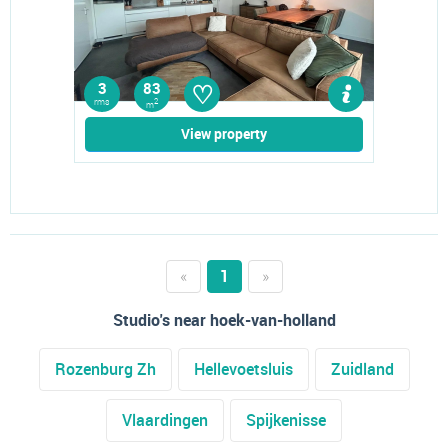
♡
3
83
rms
2
m
View property
«
1
»
Studio's near hoek-van-holland
Rozenburg Zh
Hellevoetsluis
Zuidland
Vlaardingen
Spijkenisse