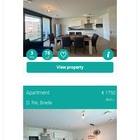
♡
3
76
rms
2
m
View property
Apartment
€ 1750
(Excl.)
D. Rik, Brielle