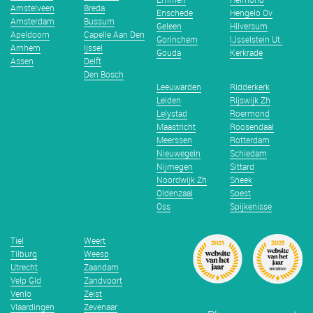
Amstelveen
Breda
Enschede
Hengelo Ov
Amsterdam
Bussum
Geleen
Hilversum
Apeldoorn
Capelle Aan Den
Gorinchem
IJsselstein Ut.
Arnhem
Ijssel
Gouda
Kerkrade
Assen
Delft
Den Bosch
Leeuwarden
Ridderkerk
Leiden
Rijswijk Zh
Lelystad
Roermond
Maastricht
Roosendaal
Meerssen
Rotterdam
Nieuwegein
Schiedam
Nijmegen
Sittard
Noordwijk Zh
Sneek
Oldenzaal
Soest
Oss
Spijkenisse
Tiel
Weert
Tilburg
Weesp
Utrecht
Zaandam
Velp Gld
Zandvoort
Venlo
Zeist
Vlaardingen
Zevenaar