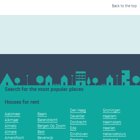
Back to the top
Search for the most popular places
Houses for rent
Den Haag
Groningen
Aalsmeer
Baarn
Deventer
Haarlem
Alkmaar
Barendrecht
Dordrecht
Heemskerk
Almelo
Bergen Op Zoom
Ede
Heerlen
Almere
Best
Eindhoven
Hellevoetsluis
Amersfoort
Beverwijk
Emmen
Helmond