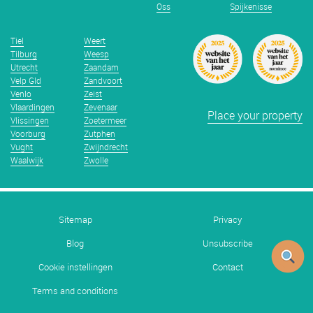
Oss
Spijkenisse
Tiel
Weert
Tilburg
Weesp
Utrecht
Zaandam
Velp Gld
Zandvoort
Venlo
Zeist
Vlaardingen
Zevenaar
Place your property
Vlissingen
Zoetermeer
Voorburg
Zutphen
Vught
Zwijndrecht
Waalwijk
Zwolle
Sitemap
Privacy
Blog
Unsubscribe
Cookie instellingen
Contact
Terms and conditions