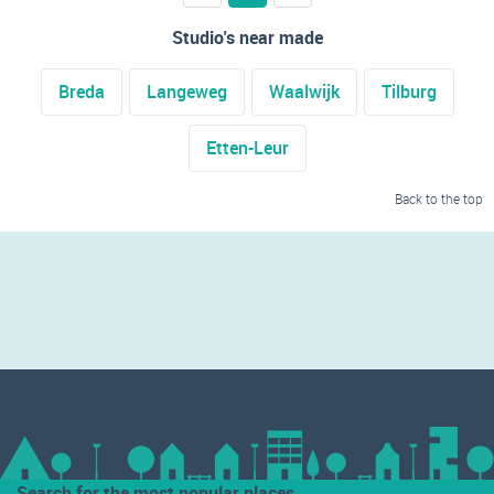
Studio's near made
Breda
Langeweg
Waalwijk
Tilburg
Etten-Leur
Back to the top
Search for the most popular places