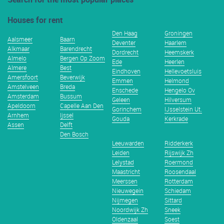
Houses for rent
Den Haag
Groningen
Aalsmeer
Baarn
Deventer
Haarlem
Alkmaar
Barendrecht
Dordrecht
Heemskerk
Almelo
Bergen Op Zoom
Ede
Heerlen
Almere
Best
Eindhoven
Hellevoetsluis
Amersfoort
Beverwijk
Emmen
Helmond
Amstelveen
Breda
Enschede
Hengelo Ov
Amsterdam
Bussum
Geleen
Hilversum
Apeldoorn
Capelle Aan Den
Gorinchem
IJsselstein Ut.
Arnhem
Ijssel
Gouda
Kerkrade
Assen
Delft
Den Bosch
Leeuwarden
Ridderkerk
Leiden
Rijswijk Zh
Lelystad
Roermond
Maastricht
Roosendaal
Meerssen
Rotterdam
Nieuwegein
Schiedam
Nijmegen
Sittard
Noordwijk Zh
Sneek
Oldenzaal
Soest