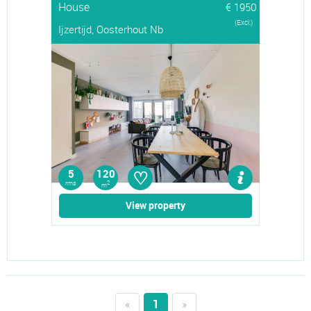
House
€ 1950
(Excl.)
Ijzertijd, Oosterhout Nb
♡
5
120
rms
2
m
View property
«
1
»