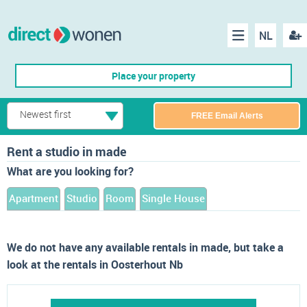
NL
Regis
Menu
Place your property
Newest first
FREE Email Alerts
Rent a studio in made
What are you looking for?
Apartment
Studio
Room
Single House
We do not have any available rentals in made, but take a
look at the rentals in Oosterhout Nb