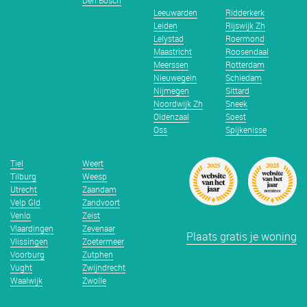
Den Bosch
Leeuwarden
Ridderkerk
Leiden
Rijswijk Zh
Lelystad
Roermond
Maastricht
Roosendaal
Meerssen
Rotterdam
Nieuwegein
Schiedam
Nijmegen
Sittard
Noordwijk Zh
Sneek
Oldenzaal
Soest
Oss
Spijkenisse
Tiel
Weert
Tilburg
Weesp
Utrecht
Zaandam
Velp Gld
Zandvoort
Venlo
Zeist
Vlaardingen
Zevenaar
Plaats gratis je woning
Vlissingen
Zoetermeer
Voorburg
Zutphen
Vught
Zwijndrecht
Waalwijk
Zwolle