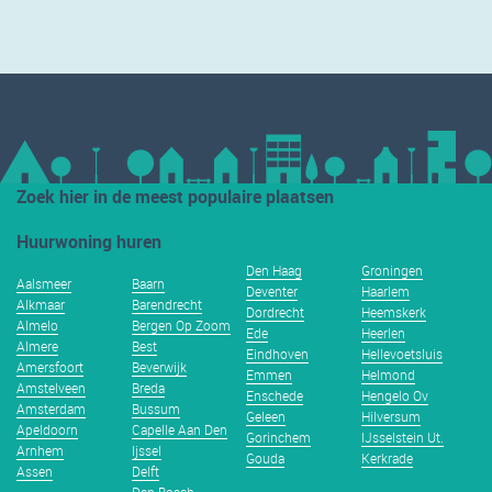
Zoek hier in de meest populaire plaatsen
Huurwoning huren
Den Haag
Groningen
Aalsmeer
Baarn
Deventer
Haarlem
Alkmaar
Barendrecht
Dordrecht
Heemskerk
Almelo
Bergen Op Zoom
Ede
Heerlen
Almere
Best
Eindhoven
Hellevoetsluis
Amersfoort
Beverwijk
Emmen
Helmond
Amstelveen
Breda
Enschede
Hengelo Ov
Amsterdam
Bussum
Geleen
Hilversum
Apeldoorn
Capelle Aan Den
Gorinchem
IJsselstein Ut.
Arnhem
Ijssel
Gouda
Kerkrade
Assen
Delft