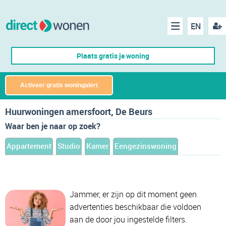
EN
acco
Menu
Plaats gratis je woning
make
Activeer gratis woningalert
Huurwoningen amersfoort, De Beurs
Waar ben je naar op zoek?
Appartement
Studio
Kamer
Eengezinswoning
Jammer, er zijn op dit moment geen
advertenties beschikbaar die voldoen
aan de door jou ingestelde filters.