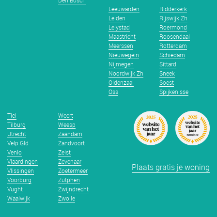
Den Bosch
Leeuwarden
Ridderkerk
Leiden
Rijswijk Zh
Lelystad
Roermond
Maastricht
Roosendaal
Meerssen
Rotterdam
Nieuwegein
Schiedam
Nijmegen
Sittard
Noordwijk Zh
Sneek
Oldenzaal
Soest
Oss
Spijkenisse
Tiel
Weert
Tilburg
Weesp
Utrecht
Zaandam
Velp Gld
Zandvoort
Venlo
Zeist
Vlaardingen
Zevenaar
Plaats gratis je woning
Vlissingen
Zoetermeer
Voorburg
Zutphen
Vught
Zwijndrecht
Waalwijk
Zwolle