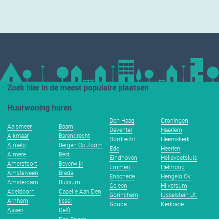
Zoek hier in de meest populaire plaatsen
Huurwoning huren
Den Haag
Groningen
Aalsmeer
Baarn
Deventer
Haarlem
Alkmaar
Barendrecht
Dordrecht
Heemskerk
Almelo
Bergen Op Zoom
Ede
Heerlen
Almere
Best
Eindhoven
Hellevoetsluis
Amersfoort
Beverwijk
Emmen
Helmond
Amstelveen
Breda
Enschede
Hengelo Ov
Amsterdam
Bussum
Geleen
Hilversum
Apeldoorn
Capelle Aan Den
Gorinchem
IJsselstein Ut.
Arnhem
Ijssel
Gouda
Kerkrade
Assen
Delft