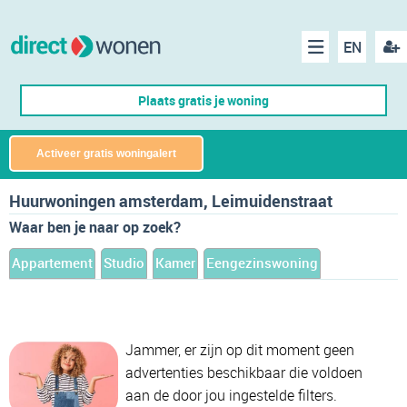
EN
acco
Menu
Plaats gratis je woning
make
Activeer gratis woningalert
Huurwoningen amsterdam, Leimuidenstraat
Waar ben je naar op zoek?
Appartement
Studio
Kamer
Eengezinswoning
Jammer, er zijn op dit moment geen
advertenties beschikbaar die voldoen
aan de door jou ingestelde filters.