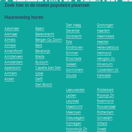
Zoek hier in de meest populaire plaatsen
Huurwoning huren
Den Haag
Groningen
Aalsmeer
Baarn
Deventer
Haarlem
Alkmaar
Barendrecht
Dordrecht
Heemskerk
Almelo
Bergen Op Zoom
Ede
Heerlen
Almere
Best
Eindhoven
Hellevoetsluis
Amersfoort
Beverwijk
Emmen
Helmond
Amstelveen
Breda
Enschede
Hengelo Ov
Amsterdam
Bussum
Geleen
Hilversum
Apeldoorn
Capelle Aan Den
Gorinchem
IJsselstein Ut.
Arnhem
Ijssel
Gouda
Kerkrade
Assen
Delft
Den Bosch
Leeuwarden
Ridderkerk
Leiden
Rijswijk Zh
Lelystad
Roermond
Maastricht
Roosendaal
Meerssen
Rotterdam
Nieuwegein
Schiedam
Nijmegen
Sittard
Noordwijk Zh
Sneek