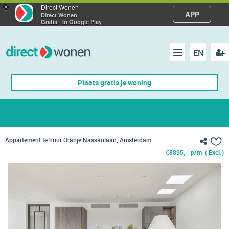
×
Direct Wonen
APP
Direct Wonen
Gratis - In Google Play
EN
acco
Menu
Plaats gratis je woning
make
Appartement te huur Oranje Nassaulaan, Amsterdam
€
8895, - p/m
( Excl.)