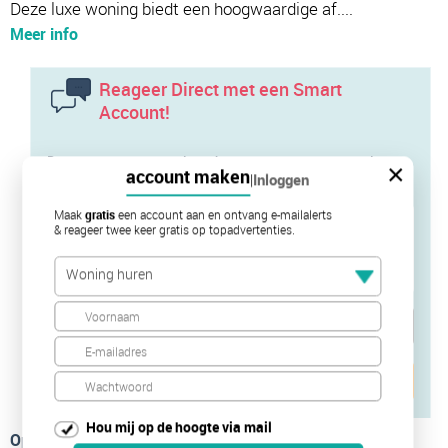
Deze luxe woning biedt een hoogwaardige af....
Meer info
Reageer Direct met een Smart
Account!
Door te reageren neem je rechtstreeks contact op met de
×
account maken
|
Inloggen
verhuurder of diens makelaar
Maak
gratis
een account aan en ontvang e-mailalerts
& reageer twee keer gratis op topadvertenties.
Woning huren
Verstuur je bericht
Hou mij op de hoogte via mail
Op de kaart