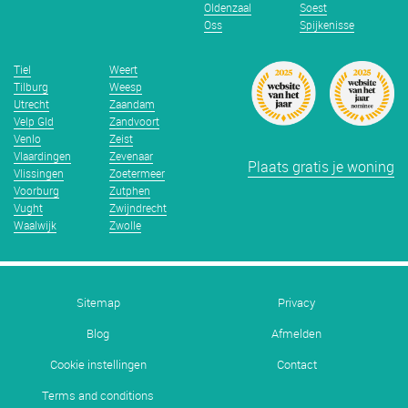
Oldenzaal
Soest
Oss
Spijkenisse
Tiel
Weert
Tilburg
Weesp
Utrecht
Zaandam
Velp Gld
Zandvoort
Venlo
Zeist
Vlaardingen
Zevenaar
Plaats gratis je woning
Vlissingen
Zoetermeer
Voorburg
Zutphen
Vught
Zwijndrecht
Waalwijk
Zwolle
Sitemap
Privacy
Blog
Afmelden
Cookie instellingen
Contact
Terms and conditions