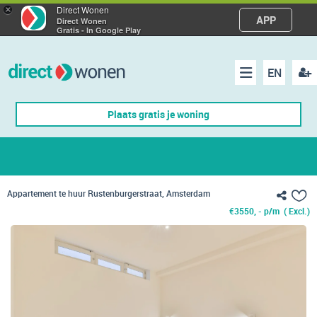
×
Direct Wonen
APP
Direct Wonen
Gratis - In Google Play
EN
acco
Menu
Plaats gratis je woning
make
Appartement te huur Rustenburgerstraat, Amsterdam
€
3550, - p/m
( Excl.)