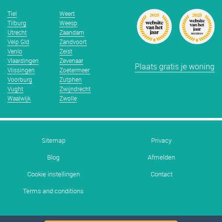
Tiel
Weert
Tilburg
Weesp
Utrecht
Zaandam
Velp Gld
Zandvoort
Venlo
Zeist
Vlaardingen
Zevenaar
Plaats gratis je woning
Vlissingen
Zoetermeer
Voorburg
Zutphen
Vught
Zwijndrecht
Waalwijk
Zwolle
Sitemap
Privacy
Blog
Afmelden
Cookie instellingen
Contact
Terms and conditions