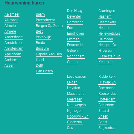
Huurwoning huren
Den Haag
Groningen
Aalsmeer
Baarn
Deventer
Haarlem
Alkmaar
Barendrecht
Dordrecht
Heemskerk
Almelo
Bergen Op Zoom
Ede
Heerlen
Almere
Best
Eindhoven
Hellevoetsluis
Amersfoort
Beverwijk
Emmen
Helmond
Amstelveen
Breda
Enschede
Hengelo Ov
Amsterdam
Bussum
Geleen
Hilversum
Apeldoorn
Capelle Aan Den
Gorinchem
IJsselstein Ut.
Arnhem
Ijssel
Gouda
Kerkrade
Assen
Delft
Den Bosch
Leeuwarden
Ridderkerk
Leiden
Rijswijk Zh
Lelystad
Roermond
Maastricht
Roosendaal
Meerssen
Rotterdam
Nieuwegein
Schiedam
Nijmegen
Sittard
Noordwijk Zh
Sneek
Oldenzaal
Soest
Oss
Spijkenisse