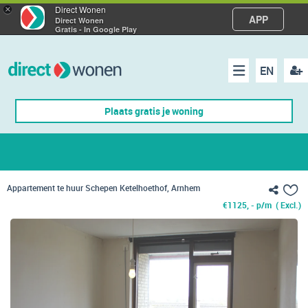
×
Direct Wonen
APP
Direct Wonen
Gratis - In Google Play
EN
acco
Menu
Plaats gratis je woning
make
Appartement te huur Schepen Ketelhoethof, Arnhem
€
1125, - p/m
( Excl.)