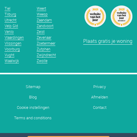
Tiel
Weert
Tilburg
Weesp
Utrecht
Zaandam
Velp Gld
Zandvoort
Venlo
Zeist
Vlaardingen
Zevenaar
Plaats gratis je woning
Vlissingen
Zoetermeer
Voorburg
Zutphen
Vught
Zwijndrecht
Waalwijk
Zwolle
Sitemap
Privacy
Blog
Afmelden
Cookie instellingen
Contact
Terms and conditions