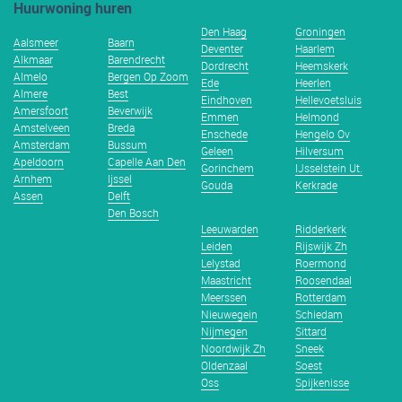
Huurwoning huren
Den Haag
Groningen
Aalsmeer
Baarn
Deventer
Haarlem
Alkmaar
Barendrecht
Dordrecht
Heemskerk
Almelo
Bergen Op Zoom
Ede
Heerlen
Almere
Best
Eindhoven
Hellevoetsluis
Amersfoort
Beverwijk
Emmen
Helmond
Amstelveen
Breda
Enschede
Hengelo Ov
Amsterdam
Bussum
Geleen
Hilversum
Apeldoorn
Capelle Aan Den
Gorinchem
IJsselstein Ut.
Arnhem
Ijssel
Gouda
Kerkrade
Assen
Delft
Den Bosch
Leeuwarden
Ridderkerk
Leiden
Rijswijk Zh
Lelystad
Roermond
Maastricht
Roosendaal
Meerssen
Rotterdam
Nieuwegein
Schiedam
Nijmegen
Sittard
Noordwijk Zh
Sneek
Oldenzaal
Soest
Oss
Spijkenisse