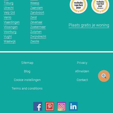
Tilburg
Weesp
Utrecht
Zaandam
Velp Gld
Zandvoort
Venlo
Zeist
Vlaardingen
Zevenaar
Plaats gratis je woning
Vlissingen
Zoetermeer
Voorburg
Zutphen
Vught
Zwijndrecht
Waalwijk
Zwolle
Sitemap
Privacy
Blog
Afmelden
Cookie instellingen
Contact
Terms and conditions