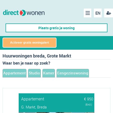
EN
acco
Menu
Plaats gratis je woning
make
Activeer gratis woningalert
Huurwoningen breda, Grote Markt
Waar ben je naar op zoek?
Appartement
Studio
Kamer
Eengezinswoning
Appartement
€ 950
(Excl.)
G. Markt, Breda