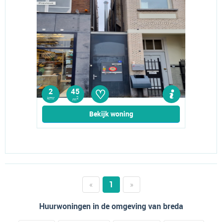
♡
2
45
kmr
2
m
Bekijk woning
«
1
»
Huurwoningen in de omgeving van breda