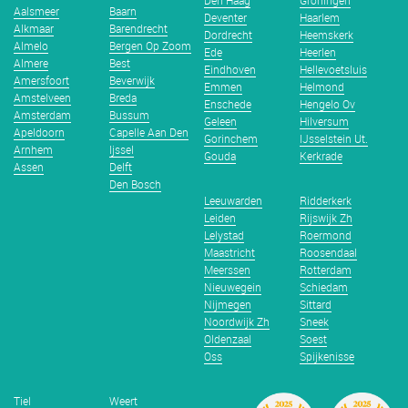
Den Haag
Groningen
Aalsmeer
Baarn
Deventer
Haarlem
Alkmaar
Barendrecht
Dordrecht
Heemskerk
Almelo
Bergen Op Zoom
Ede
Heerlen
Almere
Best
Eindhoven
Hellevoetsluis
Amersfoort
Beverwijk
Emmen
Helmond
Amstelveen
Breda
Enschede
Hengelo Ov
Amsterdam
Bussum
Geleen
Hilversum
Apeldoorn
Capelle Aan Den
Gorinchem
IJsselstein Ut.
Arnhem
Ijssel
Gouda
Kerkrade
Assen
Delft
Den Bosch
Leeuwarden
Ridderkerk
Leiden
Rijswijk Zh
Lelystad
Roermond
Maastricht
Roosendaal
Meerssen
Rotterdam
Nieuwegein
Schiedam
Nijmegen
Sittard
Noordwijk Zh
Sneek
Oldenzaal
Soest
Oss
Spijkenisse
Tiel
Weert