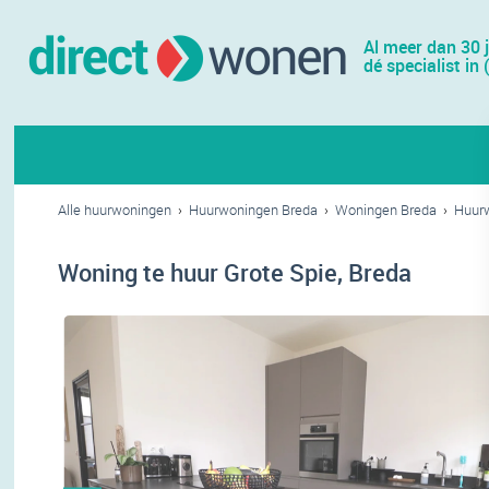
Al meer dan 30 
dé specialist in 
Alle huurwoningen
›
Huurwoningen Breda
›
Woningen Breda
›
Huurw
Woning te huur Grote Spie, Breda