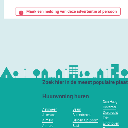
Maak een melding van deze advertentie of persoon
Zoek hier in de meest populaire plaa
Huurwoning huren
Den Haag
Deventer
Aalsmeer
Baarn
Dordrecht
Alkmaar
Barendrecht
Ede
Almelo
Bergen Op Zoom
Eindhoven
Almere
Best