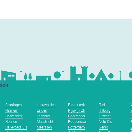
tsen
Groningen
Leeuwarden
Ridderkerk
Tiel
Haarlem
Leiden
Rijswijk Zh
Tilburg
Heemskerk
Lelystad
Roermond
Utrecht
Heerlen
Maastricht
Roosendaal
Velp Gld
Hellevoetsluis
Meerssen
Rotterdam
Venlo