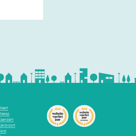
Weert
Weesp
Zaandam
Zandvoort
Zeist