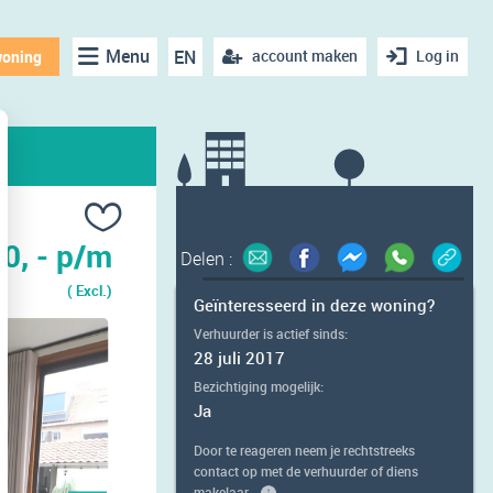
Menu
EN
account maken
Log in
woning
0, - p/m
Delen :
( Excl.)
Geïnteresseerd in deze woning?
Verhuurder is actief sinds:
28 juli 2017
Bezichtiging mogelijk:
Ja
Door te reageren neem je rechtstreeks
contact op met de verhuurder of diens
makelaar