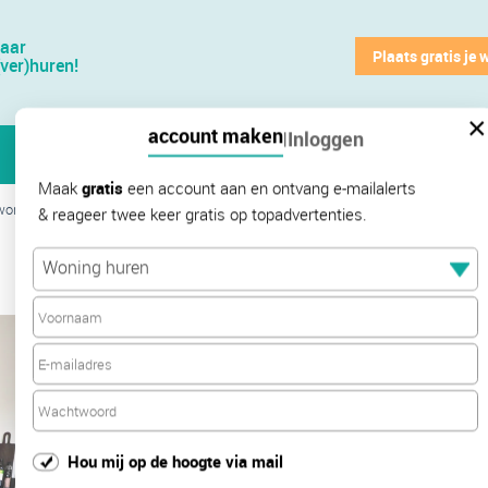
jaar
Plaats gratis je 
(ver)huren!
×
account maken
Inloggen
|
Maak
gratis
een account aan en ontvang e-mailalerts
oningen Grote Spie
& reageer twee keer gratis op topadvertenties.
€
285
Woning huren
Hou mij op de hoogte via mail