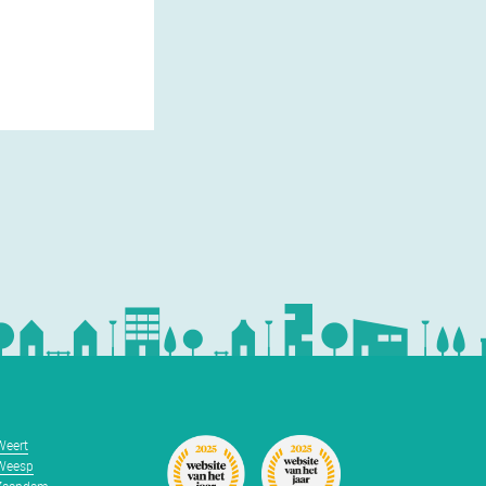
Weert
Weesp