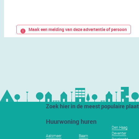
Maak een melding van deze advertentie of persoon
Zoek hier in de meest populaire plaa
Huurwoning huren
Den Haag
Deventer
Aalsmeer
Baarn