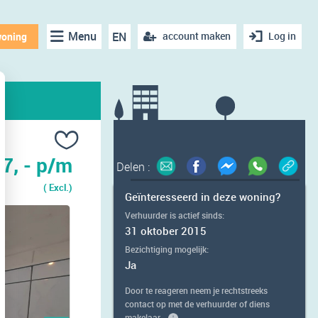
Menu
EN
account maken
Log in
woning
7, - p/m
Delen :
( Excl.)
Geïnteresseerd in deze woning?
Verhuurder is actief sinds:
31 oktober 2015
Bezichtiging mogelijk:
Ja
Door te reageren neem je rechtstreeks
contact op met de verhuurder of diens
makelaar