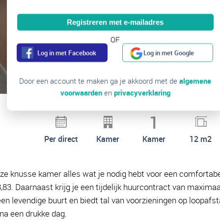
Registreren met e-mailadres
OF
Log in met Facebook
Log in met Google
Door een account te maken ga je akkoord met de
algemene
voorwaarden
en
privacyverklaring
1
Per direct
Kamer
Kamer
12 m2
ze knusse kamer alles wat je nodig hebt voor een comfortabel
,83. Daarnaast krijg je een tijdelijk huurcontract van maximaa
n levendige buurt en biedt tal van voorzieningen op loopafs
na een drukke dag.