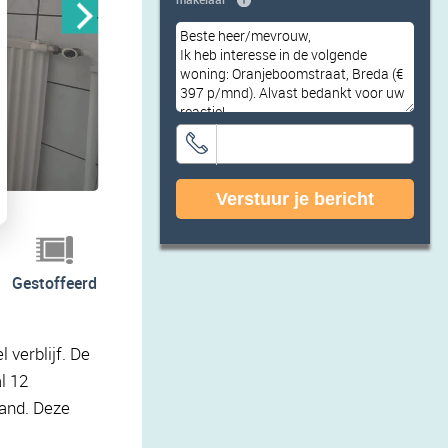
Verstuur je bericht
Gestoffeerd
 verblijf. De
l 12
tand. Deze