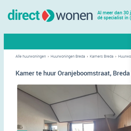
Al meer dan 30 
dé specialist in 
Alle huurwoningen
›
Huurwoningen Breda
›
Kamers Breda
›
Huurwo
Kamer te huur Oranjeboomstraat, Breda