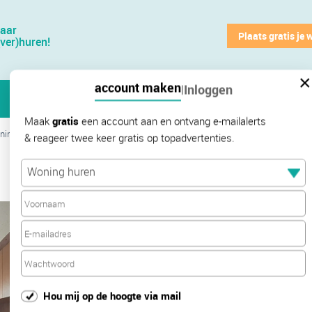
jaar
Plaats gratis je 
(ver)huren!
×
account maken
Inloggen
|
Maak
gratis
een account aan en ontvang e-mailalerts
ningen Oranjeboomstraat
& reageer twee keer gratis op topadvertenties.
€
39
Woning huren
Hou mij op de hoogte via mail