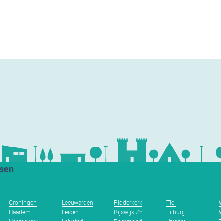
tsen
Groningen
Leeuwarden
Ridderkerk
Tiel
Haarlem
Leiden
Rijswijk Zh
Tilburg